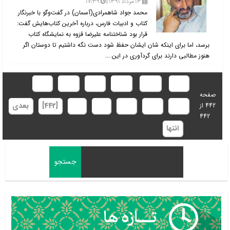
۱۳ مرداد ۱۳۹۱ |
۱۷:۳۹
محمد جواد شاهمرادی(آسمان) در گفت‌وگو با خبرنگار
کتاب و ادبیات فارس، درباره آخرین کتاب‌هایش گفت:
قرار بود شناختنامه علیرضا قزوه به نمایشگاه کتاب
برسد، اما برای اینکه شان ایشان حفظ شود دست نگه داشتیم تا دوستان اگر
هنوز مطالبی دارند برای گردآوری در این ...
ابتدا
قبلی
433
434
435
436
صفحه
437
438
439
440
441
[442]
بعدی
442 از
442
انتها