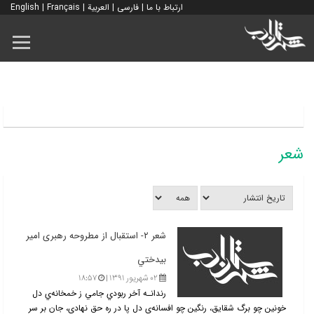
ارتباط با ما
|
فارسی
|
العربية
|
Français
|
English
شعر
شعر ۲- استقبال از مطروحه رهبری امير
بيدختي
۰۲ شهریور ۱۳۹۱ |
۱۸:۵۷
رندانـه آخر ربودي جامي ز خمخانه‌ي دل
خونين چو برگ شقايق، رنگين چو افسانه‌ي دل پا در ره حق نهادي، جان بر سر