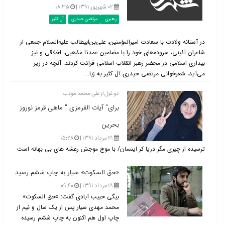
۰۲ شهریور ۱۳۹۱ |
۱۸:۳۵
رهبری
مرتضی حیدری
آل کثیر
در آستانه ولادت با سعادت امیرالمؤمنین، علی‌بن‌ابیطالب علیه‌السلام جمعی از
شاعران آئینی، سروده‌های خود را با مضامین عمدتا مذهبی، اخلاقی و نیز
بیداری اسلامی در محضر رهبر انقلاب اسلامی قرائت كردند. آنچه در زیر
می‌آید، شعرخوانی مرتضی حیدری آل كثیر به زبا...
دو غزل از علی محمد مودب
برای" آیات القرمزی " ماهی قرمز نوروز
بحرین
۲۱ مرداد ۱۳۹۱ |
۱۵:۲۸
ترسیده از چیزی مگر دریا کز اینسان/ با موج موجش رعشه های بی بهانه است
«حق السکوت» سیار به چاپ ششم رسید
۱۹ مرداد ۱۳۹۱ |
۰۹:۴۰
بیگی حبیب آبادی گفت: «حق السکوت»
محمد مهدی سیار پس از یک سال و نیم از
چاپ اول هم اکنون به چاپ ششم رسیده