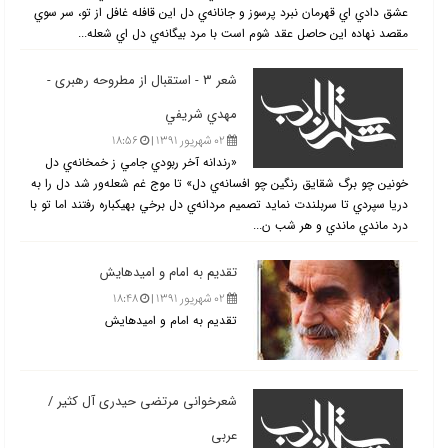
عشق دادي اي قهرمان نبرد پرسوز و جانانه‌ي دل اين قافله غافل از تو، سر سوي
مقصد نهاده اين حاصل عقد شوم است با مرد بيگانه‌ي دل اي شعله...
شعر ۳ - استقبال از مطروحه رهبری -
مهدي شريفي
۰۲ شهریور ۱۳۹۱ |
۱۸:۵۶
«رندانه آخر ربودي جامي ز خمخانه‌ي دل
خونين چو برگ شقايق رنگين چو افسانه‌ي دل» تا موج غم شعله‌ور شد دل را به
دريا سپردي تا سربلندت نمايد تصميم مردانه‌ي دل برخي به‏يكباره رفتند اما تو با
درد ماندي ماندي و هر شب ن...
تقدیم به امام و امیدهایش
۰۲ شهریور ۱۳۹۱ |
۱۸:۴۸
تقدیم به امام و امیدهایش
شعرخوانی مرتضی حیدری آل كثیر /
عربی