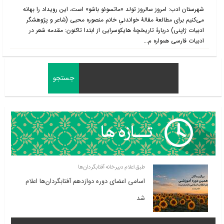
شهرستان ادب: امروز سالروز تولد «ماتسوئو باشو» است، این رویداد را بهانه
می‌کنیم برای مطالعۀ مقالۀ خواندنیِ خانم منصوره محبی (شاعر و پژوهشگر
ادبیات ژاپنی) دربارۀ تاریخچۀ هایکوسرایی از ابتدا تاکنون: مقدمه شعر در
ادبیات فارسی همواره م...
طبق اعلام دبیرخانه آفتابگردان‌ها
اسامی اعضای دوره دوازدهم آفتابگردان‌ها اعلام
شد