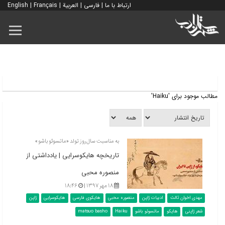
ارتباط با ما
|
فارسی
|
العربية
|
Français
|
English
مطالب موجود برای 'Haiku'
به مناسبت سال‌روز تولد «ماتسوئو باشو»
تاریخچه هایکوسرایی | یادداشتی از
منصوره محبی
۱۸ مهر ۱۳۹۷ |
۱۸:۴۶
مهدی اخوان ثالث
ادبیات ژاپن
منصوره محبی
هایکوی فارسی
هایکوسرایی
ژاپن
شعر ژاپنی
هایکو
ماتسوئو باشو
Haiku
matsuo basho