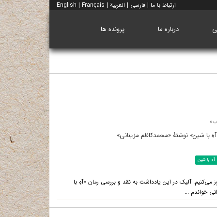
ارتباط با ما
|
فارسی
|
العربية
|
Français
|
English
ی
درباره ما
پرونده ها
اب»
آهِ با شین» نوشتۀ «محمدکاظم مزینانی»
آه با شین
ز می‌کنیم. آلیک در این یادداشت به نقد و بررسی رمان «آهِ با
ی خواندم ...