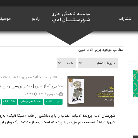
انتشارات
خانه
رادیو
موسیق
مطالب موجود برای 'آه با شین'
یادداشتی از «ملیکا آلیک» در پروندۀ «ادبیات انقل
جدایی آه از شین | نقد و بررسی رمان «
۲۰ بهمن ۱۳۹۸ |
۰۸:۳۲
ادبیات انقلاب
محمدکاظم مزینانی
ملیکا آلیک
شهرستان ادب: پروندۀ ادبیات انقلاب را با یادداشتی از خانم «ملیکا آلیک» به‌رو
شین» نوشتۀ «محمدکاظم مزینانی» پرداخته است. بعد از مدت‌ها یک رمان ایران