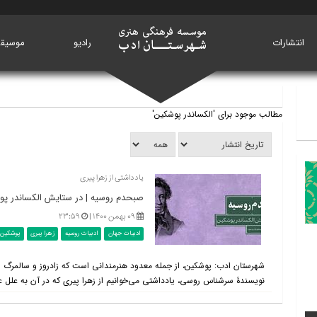
انتشارات
خانه
رادیو
موسیق
مطالب موجود برای 'الکساندر پوشکین'
یادداشتی از زهرا پیری
صبحدم روسیه | در ستایش الکساندر پ
۰۹ بهمن ۱۴۰۰ |
۲۳:۵۹
ادبیات جهان
ادبیات روسیه
زهرا پیری
پوشکین
شهرستان ادب: پوشکین، از جمله معدود هنرمندانی است که زادروز و سالمرگ او
نویسندۀ سرشناس روسی، یادداشتی می‌خوانیم از زهرا پیری که در آن به علل ع