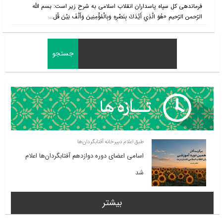
فرماندهی کل سپاه پاسداران انقلاب اسلامی به شرح زیر است: بسم الله
الرّحمن الرّحیم «هُوَ الَّذِي أَيَّدَكَ بِنَصْرِهِ وَبِالْمُؤْمِنِينَ وَأَلَّفَ بَيْنَ قُل...
طبق اعلام دبیرخانه آفتابگردان‌ها
اسامی اعضای دوره دوازدهم آفتابگردان‌ها اعلام
شد
بیشتر