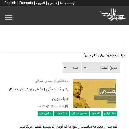
ارتباط با ما
|
فارسی
|
العربية
|
Français
|
English
مطالب موجود برای 'تام سایر'
یادداشتی از محسن خیابانی
به رنگ سادگی | نگاهی بر دو اثر ماندگار
مارک توین
۰۹ آذر ۱۴۰۰ |
۰۸:۳۹
مارک تواین
تام سایر
مجسن خیابانی
مارک توین
هکبری فین
شهرستان ادب: به مناسبت زادروز مارک توین، نویسندۀ شهیر آمریکایی،