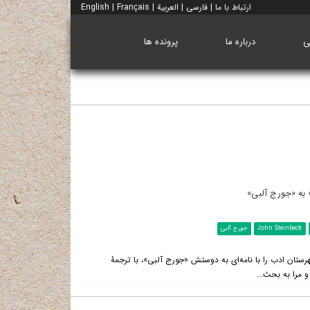
ارتباط با ما
|
فارسی
|
العربية
|
Français
|
English
ی
درباره ما
پرونده ها
 به «جورج آلبی»
John Steinbeck
جورج آلبی
تان ادب را با نامه‌ای به دوستش «جورج آلبی»، با ترجمۀ
 مرا به بحث...