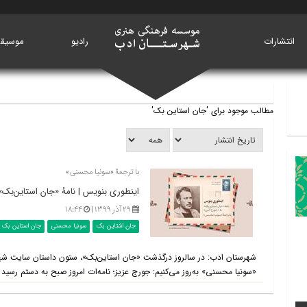
انتشارات
خانه
رادیو
موسیق
مطالب موجود برای 'جان استاین بک'
با ترجمۀ «سونیا محسنی»
اینطوری بنویس | نامۀ «جان استاین‌بک»
۲۹ آذر ۱۳۹۹ |
۱۸:۴۴
جان اشتاین بک
سونیا محسنی
جان استاین بک
شهرستان ادب: در سالروز درگذشت «جان استاین‌بک»، ستون داستان سایت شهرس
«سونیا محسنی» به‌روز می‌کنیم: جورج عزیز؛ نامه‌ات امروز صبح به دستم رسید و