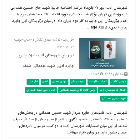
شهرستان ادب: روز ۲۷آبان‌ماه مراسم اختتامیۀ جایزۀ شهید حاج حسین همدانی
در حوزۀ‌هنری تهران برگزار شد. نخستین دورۀ انتخاب کتاب مدافعان حرم با
اعلام برگزیدگان این جایزه به کار خود پایان داد. در میان برگزیدگان این جایزه،
رمان «ابدی» نوشتۀ &laq...
«قرار مهنا» نوشته مهدی کفاش و «ابدی» نوشته
مهدی صفری
دو رمان شهرستان ادب نامزد اولین
جایزه ادبی شهید همدانی شدند
۲۵ آبان ۱۳۹۸ |
۱۲:۵۸
مهدی کفاش
ادبیات مقاومت
مدرسه رمان
مهدی صفری
ابدی
قرار مهنا
افتخارات شهرستان ادب
اولین جایزه ادبی شهید همدانی
جایزه ادبی شهید همدانی
شهید حسین همدانی
شهرستان ادب: نامزد‌های جایزه سردار شهید حسین همدانی در بخش‌های
داستان و مستند داستانی، خاطره نگاری و شعر از میان بیش از ۴۰۰ اثر معرفی
شدند. از این میان انتشارات شهرستان ادب با دو کتاب در میان نامزدهای
امسال حضور دارد. دو رمان «قرار مهنا»...