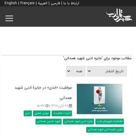
ارتباط با ما
|
فارسی
|
العربية
|
Français
|
English
مطالب موجود برای 'جایزه ادبی شهید همدانی'
موفقیت «ابدی» در جایزۀ ادبی شهید
همدانی
۲۸ آبان ۱۳۹۸ |
۱۵:۳۲
ادبیات مقاومت
مهدی صفری
ابدی
افتخارات شهرستان ادب
جایزه ادبی شهید همدانی
شهید حسین همدانی
اولین جایزه ادبی شهید همدانی