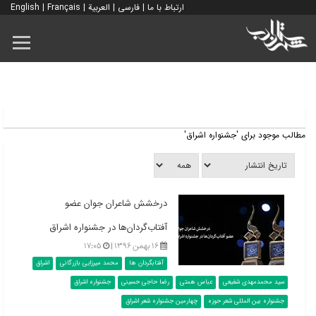
ارتباط با ما
|
فارسی
|
العربية
|
Français
|
English
مطالب موجود برای 'جشنواره اشراق'
درخشش شاعران جوان عضو
آفتاب‌گردان‌ها در جشنواره اشراق
۱۶ بهمن ۱۳۹۶ |
۱۷:۰۵
آفتابگردان ها
محمد میرزایی بازرگانی
اشراق
سید محمدمهدی شفیعی
عباس همتی
رضا حاجی حسینی
جشنواره اشراق
جشنواره بین المللی شعر حوزه
چهارمین جشنواره شعر اشراق