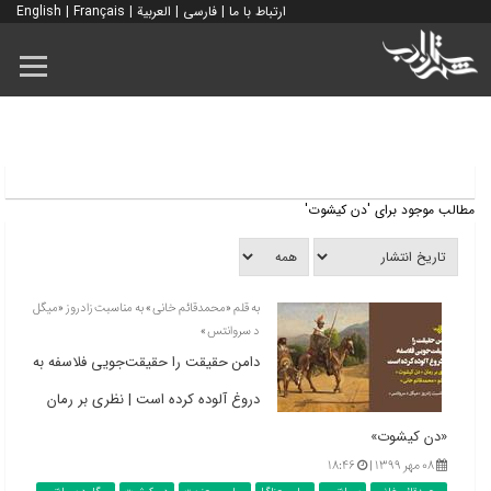
ارتباط با ما
|
فارسی
|
العربية
|
Français
|
English
مطالب موجود برای 'دن کیشوت'
به قلم «محمدقائم خانی» به مناسبت زادروز «میگل
د سروانتس»
دامن حقیقت را حقیقت‌جویی فلاسفه به
دروغ آلوده کرده است | نظری بر رمان
«دن کیشوت»
۰۸ مهر ۱۳۹۹ |
۱۸:۴۶