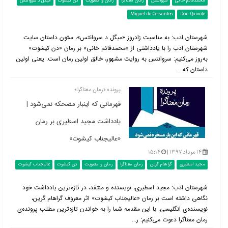
محمدقائم خانی
سروانتس
رمان معناگرا
رمان و معنویت
دن کیشوت
میگل د سروانتس
Miguel de Cervantes
Don Quixote
شهرستان ادب: به مناسبت زادروز «میگل د سروانتس»، ستون داستان سایت
شهرستان ادب را با یادداشتی از «محمدقائم خانی» بر رمان «دن کیشوت»
به‌روز می‌کنیم: سروانتس به روایت مشهور، خالق اولین رمان است. یعنی اولین
داستان که...
پرونده «رمان معناگرا»
قهرمانی که این‎بار مضحکه نمی‌شود |
یادداشت مجید اسطیری بر رمان
«عالیجناب کیشوت»
۱۴ مرداد ۱۳۹۷ |
۱۵:۱۴
مجید اسطیری
گراهام گرین
رمان معناگرا
رمان و معنویت
دن کیشوت
عالیجناب کیشوت
شهرستان ادب: مجید اسطیری، نویسنده و منتقد، در تازه‌ترین یادداشت خود
نگاهی داشته است بر رمان «عالیجناب کیشوت» اثر معروف گراهام گرین،
نویسنده‌ی انگلیسی. با این مقدمه شما را به خواندن تازه‌ترین مطلب پرونده‌ی
رمان معناگرا دعوت می‌کنیم: ر...