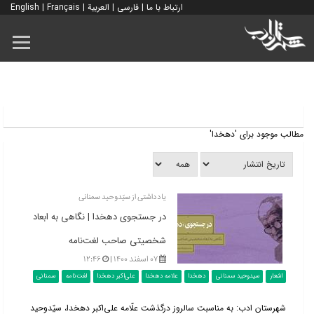
ارتباط با ما
|
فارسی
|
العربية
|
Français
|
English
مطالب موجود برای 'دهخدا'
یادداشتی از سیّدوحید سمنانی
در جستجوی دهخدا | نگاهی به ابعاد
شخصیتی صاحب لغت‌نامه
۰۷ اسفند ۱۴۰۰ |
۱۲:۴۶
اشعار
سیدوحید سمنانی
دهخدا
علامه دهخدا
علی‌اکبر دهخدا
لغت‌نامه
سمنانی
شهرستان ادب: به مناسبت سالروز درگذشت علّامه علی‌اکبر دهخدا، سیّدوحید