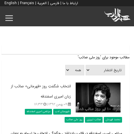
ارتباط با ما
|
فارسی
|
العربية
|
Français
|
English
مطالب موجود برای 'روز ملی صائب'
انتخاب شگفتِ روز «قهرمانی» صائب از
زبان امیری اسفندقه
۰۹ بهمن ۱۳۹۲ |
۱۶:۳۳
شهرستان ادب
مرتضی امیری اسفندقه
محمد قهرمان
صائب تبریزی
روز ملی صائب
مرتضی امیری اسفندقه در قالب یادداشتی چگونگی انتخاب ۱۰ تیرماه به عنوان