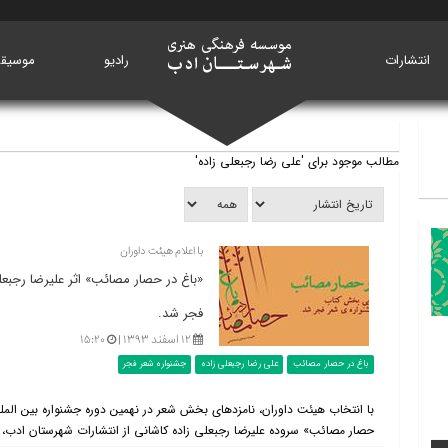
انتشارات
خانه
رادیو
موسیق
مطالب موجود برای 'علی رضا رجبعلی زاده'
با اعلام هیئت داوران
«باغ در حصار مصائب» اثر علیرضا رجبعل
فجر شد.
۱۲ اسفند ۱۳۹۳ |
۱۵:۲۰
باغ در حصار مصائب
علی رضا رجبعلی زاده
جشنواره شعر فجر
با انتخاب هیئت داوران، نامزدهای بخش شعر در نهمین دوره جشنواره بین الم
حصار مصائب» سروده علیرضا رجبعلی زاده کاشانی از انتشارات شهرستان ادب، «