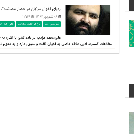
ردپای اخوان در"باغ در حصار مصائب"/ تج
۰۶ شهریور ۱۳۹۲ |
۱۳:۴۶
شهرستان ادب
باغ در حصار مصائب
علی رضا رجب
علی‌محمد مؤدب در یادداشتی با اشاره به جد
مطالعات گسترده ادبی علاقه خاصی به اخوان ثالث و منزوی دارد و به نحوی تجر