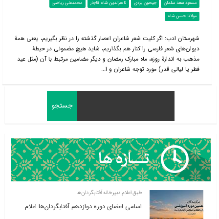
مسعود سعد سلمان
جیحون یزدی
ناصرالدین شاه قاجار
محمدعلی ریاضی
مولانا حسن شاه
شهرستان ادب: اگر کلیت شعر شاعران اعصار گذشته را در نظر بگیریم، یعنی همۀ
دیوان‌های شعر فارسی را کنار هم بگذاریم، شاید هیچ مضمونی در حیطۀ‌
مذهب به اندازۀ روزه، ماه مبارک رمضان و دیگر مضامین مرتبط با آن (مثل عید
فطر یا لیالی قدر) مورد توجه شاعران و ا...
طبق اعلام دبیرخانه آفتابگردان‌ها
اسامی اعضای دوره دوازدهم آفتابگردان‌ها اعلام