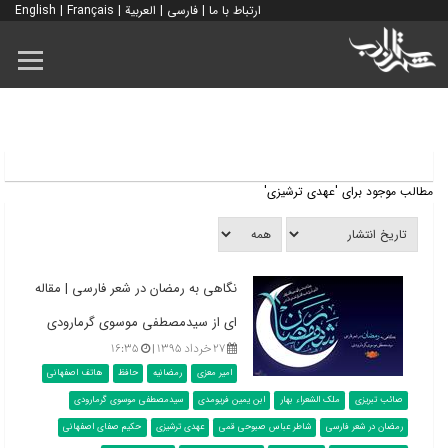
ارتباط با ما
|
فارسی
|
العربية
|
Français
|
English
مطالب موجود برای 'عهدی ترشیزی'
نگاهی ‌‌‌به‌ رمضان‌ در شعر فارسی | مقاله
ای از سیدمصطفی موسوی گرمارودی
۲۷ خرداد ۱۳۹۵ |
۱۶:۳۵
امیر معزی
رمضانیه
حافظ
هاتف اصفهانی
صائب تبریزی
ملک الشعراء بهار
ابن یمین فریومدی
سیدمصطفی موسوی گرمارودی
رمضان در شعر فارسی
شاطر عباس صبوحی قمی
عهدی ترشیزی
حکیم صفای اصفهانی