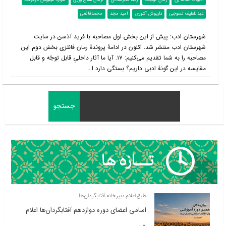
ادبیات گمانه زن
رمان گوتیک
رضا نگارستانی
آرمان سلاح ورزی
هوارد فیلیپس لاوکرفت
عبداللطیف تسوجی
داریوش آشوری
امید مجد
محمدقاضی
شهرستان ادب: پیش از این بخش اول مصاحبه با فرید آذسن در سایت
شهرستان ادب منتشر شد. اکنون در ادامۀ پروندۀ رمان فانتزی بخش دوم این
مصاحبه را به شما تقدیم می‌کنیم: ۱۷. ‌آيا ما آثار داخلىِ قابل توجّه و قابل
مقایسه در اين گونۀ ادبی داريم؟ بستگی دارد ا...
طبق اعلام دبیرخانه آفتابگردان‌ها
اسامی اعضای دوره دوازدهم آفتابگردان‌ها اعلام