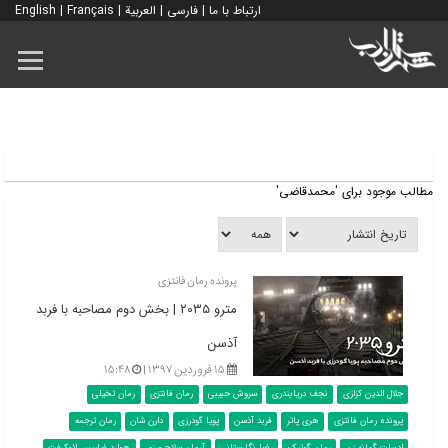
ارتباط با ما
|
فارسی
|
العربية
|
Français
|
English
مطالب موجود برای 'محمدقاضی'
پرونده رمان فانتزی
مترو ۲۰۳۵ | بخش دوم مصاحبه با فربد
آذسن
۱۵ فروردین ۱۳۹۷ |
۱۵:۴۸
جلال الدین کزازی
نجف دریابندری
سروش حبیبی
رمان فانتزی
رمان تخیلی
پرونده رمان فانتزی
هری پاتر
فربد آذسن
پویا گودرزی
دارن شان
رمان ترجمه