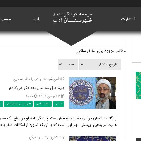
انتشارات
خانه
رادیو
موسیق
مطالب موجود برای 'مظفر سالاري'
گفتگوي شهرستان ادب با مظفر سالاري
باید مثل ده سال بعد فکر می‌کردم.
۲۳ بهمن ۱۳۹۲ |
۱۰:۰۷
داستان
مظفر سالاري
قايق راندن به اقيانوس
س
از نگاه ما، انسان در این دنیا یک مسافر است و زندگی‌نامه او در واقع یک سف
اهمیت می‌دهیم. پرسش مهم این است که با آن که امروزه از امکانات سفر برخورد
يادداشتي از راضيه ولدبيگي