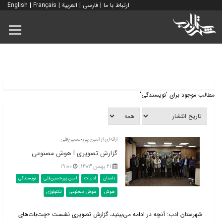
ارتباط با ما
|
فارسی
|
العربية
|
Français
|
English
مطالب موجود برای 'نویسندگی'
ارائه‌ای از امین پورحسین‌قلی
گزارش تصویری l هوش مصنوعی
۲۱ بهمن ۱۴۰۳ |
۱۹:۰۰
داستان
ادبیات
امین پورحسین‌قلی
نویسندگی
هوش
هوش مصنوعی
تکنولوژی
شهرستان ادب: آنچه در ادامه می‌بینید، گزارش تصویری نشست «چت‌بات‌های