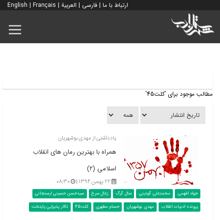
ارتباط با ما
|
فارسی
|
العربية
|
Français
|
English
مطالب موجود برای 'کلت45'
یادداشتی از مهدی بوشهریان
همراه با بهترین رمان های انقلاب
اسلامی (۲)
۲۲ بهمن ۱۳۹۴ |
۰۸:۳۰
جواد افهمی
محمدعلی گودینی
سال گرگ
زغال سرخ
سیدحسن حسینی ارسنجانی
پرونده ادبیات انقلاب
مهدی بوشهریان
حسام مطهری
کلت45
تالار پذیرایی پایتخت