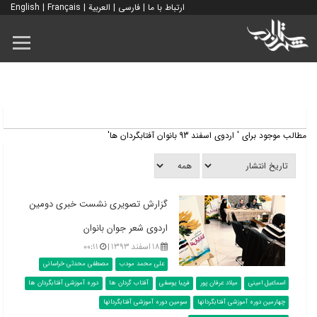
ارتباط با ما
|
فارسی
|
العربية
|
Français
|
English
مطالب موجود برای ' اردوی اسفند 93 بانوان آفتابگردان ها'
گزارش تصویری نشست خبری دومین
اردوی شعر جوان بانوان
۱۸ اسفند ۱۳۹۳ |
۰۰:۱۱
علی محمد مودب
مصطفی محدثی خراسانی
اسماعیل امینی
میلاد عرفان پور
فریبا یوسفی
آفتاب گردان ها
دوره آموزشی آفتابگردان ها
چهارمین دوره آموزشی آفتابگردانها
سومین دوره آموزشی آفتابگردانها