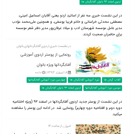
اردوی اسفند 93 بانوان آفتابگردان ها
در این نشست خبری سه نفر از اساتیدِ اردو یعنی آقایان اسماعیل امینی،
مصطفی محدثی خراسانی و خانم فریبا یوسفی، و همچنین علی‌محمد مؤدب
مدیر عامل موسسه شهرستان ادب و میلاد عرفان‌پور مدیر دفتر شعر موسسه
برای حاضران صحبت کردند.
در نشست خبری اردوی آفتابگردان‎های بانوان
رونمایی از پوستر اردوی آموزشی
آفتابگردان‎ها ویژه بانوان
۱۸ اسفند ۱۳۹۳ |
۰۰:۱۰
آفتاب گردان ها
دوره آموزشی آفتابگردان ها
چهارمین دوره آموزشی آفتابگردانها
سومین دوره آموزشی آفتابگردانها
اردوی اسفند 93 بانوان آفتابگردان ها
در این نشست از پوستر جدید اردوی آفتابگردان‎ها در اسفند ۹۳ (ویژه اختتامیه
دوره دوم و افتتاحیه دوره چهارم) رونمایی شد. در ادامه این پوستر را مشاهده
می‎کنید.
امروز _ از ساعت ۱۴