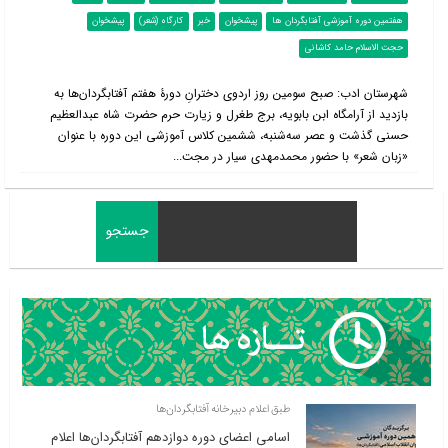
هفتمین دوره آموزشی آفتابگردان ها
پیشخوان
خبر
کارگاه (شعر)
پیشخوان
حجت الاسلام حامد کاشانی
شهرستان ادب: صبح سومین روز اردوی دخترانِ دورۀ هفتم آفتابگردان‌ها به
بازدید از آرامگاه ابن بابویه، برج طغرل و زیارت حرم حضرت شاه عبدالعظیم
حسنی گذشت و عصر سه‌شنبه، ششمین کلاس آموزشی این دوره با عنوان
«زبان شعر» با حضور محمدمهدی سیار در مجت...
طبق اعلام دبیرخانه آفتابگردان‌ها
اسامی اعضای دوره دوازدهم آفتابگردان‌ها اعلام