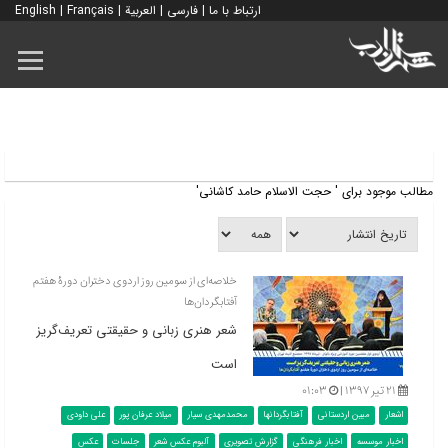
ارتباط با ما
|
فارسی
|
العربية
|
Français
|
English
مطالب موجود برای ' حجت الاسلام حامد کاشانی'
خلاصه‌ای از سومین روز اردوی دختران دورۀ هفتم
آفتابگردان‌ها
شعر هنری زبانی و حقیقتی تعریف‌گریز
است
۲۱ تیر ۱۳۹۷ |
۰۱:۰۳
اشعار
مبین اردستانی
آفتابگردانها
محمدمهدی سیار
میلاد عرفان پور
علی داودی
اخبار موسسه
اخبار فرهنگی
گزارش تصویری
آلبوم عکس شعر
جلسات
عکس