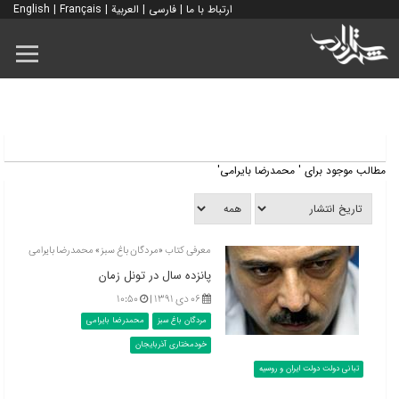
ارتباط با ما
|
فارسی
|
العربية
|
Français
|
English
مطالب موجود برای ' محمدرضا بایرامی'
معرفی کتاب «مردگان باغ سبز» محمدرضا بایرامی
پانزده سال در تونل زمان
۰۶ دی ۱۳۹۱ |
۱۰:۵۰
مردگان باغ سبز
محمدرضا بایرامی
خودمختاری آذربایجان
تبانی دولت دولت ایران و روسیه