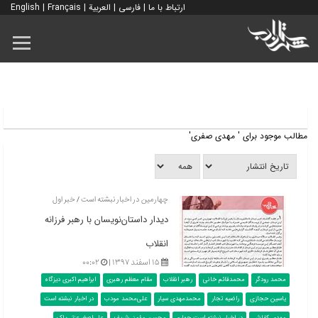
ارتباط با ما
|
فارسی
|
العربية
|
Français
|
English
مطالب موجود برای ' مهدی صفری'
چهارمین در اخبار نبشته است / خبر اول
دیدار داستان‌نویسان با رهبر فرزانه
انقلاب
۱۵ اسفند ۱۳۹۷ |
۰۰:۰۲
محمد رودگر
محمدقائم خانی
رهبر انقلاب
مقام معظم رهبری
ابراهیم اکبری دیزگاه
یاسین حجازی
راضیه تجار
محمدمهدی سیار
علی‌محمد مودب
در اخبار نبشته است