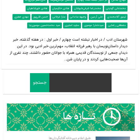
مهدی کفاش
در اخبار نبشته است چهارم
محسن مؤمنی‌‌شریف
علی‌اصغر عزتی‌پاک
محمدعلی گودینی
محمدرضا شرفی‌خبوشان
هادی حکیمیان
هادی خورشاهیان
تیمور آقا‌محمدی
علی آرمین
وجیهه سامانی
سارا عرفانی
حسن قلی‌پور
مهدی صفری
مصطفی رضایی
سیده‌عذرا موسوی
مجید استیری
سید محمدحسین موسوی‌نیا
شهرستان ادب / در اخبار نبشته است چهارم / خبر اول : در هفته گذشته، خبر
دیدار داستان‌نویسان با رهبر فرزانه انقلاب، مهم‌ترین خبر ادبی بود. در این
دیدار، جمعی از نویسندگان قدیمی همراه با جوانان حضور داشتند، چند نفری از
آن‌ها صحبت‌هایی کردند و در پایان شن...
طبق اعلام دبیرخانه آفتابگردان‌ها