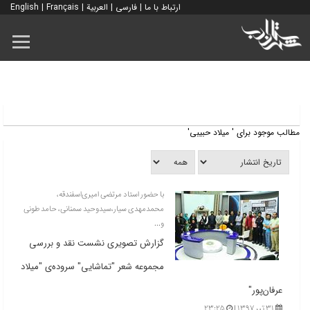
ارتباط با ما
|
فارسی
|
العربية
|
Français
|
English
مطالب موجود برای ' میلاد حبیبی'
با حضور استاد مرتضی امیری‌اسفندقه،
محمدمهدی سیار،سیدوحید سمنانی، حامد طونی
و...
گزارش تصویری نشست نقد و بررسی
مجموعه شعر "تماشایی" سروده‌ی "میلاد
عرفان‌پور"
۳۱ تیر ۱۳۹۷ |
۲۳:۲۵