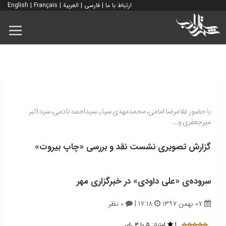
ارتباط با ما
|
فارسی
|
العربية
|
Français
|
English
با حضور غلامرضا امامی، محمدمهدی سیار، سیداحمد نادمی، سیداکبر
میرجعفری و...
گزارش تصویری نشست نقد و بررسی «چاپ بیروت»
سروده‌ی «علی داودی» در خبرگزاری مهر
۰۷ بهمن ۱۳۹۷
۱۷:۱۸
|
۰ نظر
|
امتیاز:
۵ با ۳ رای