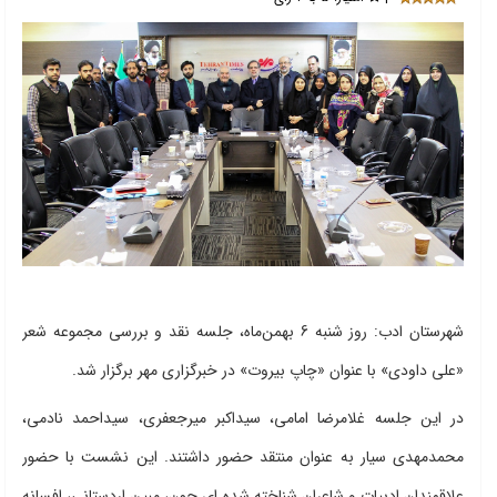
شهرستان ادب: روز شنبه 6 بهمن‌ماه، جلسه نقد و بررسی مجموعه شعر
«علی داودی» با عنوان «چاپ بیروت» در خبرگزاری مهر برگزار شد.
در این جلسه غلامرضا امامی، سیداکبر میرجعفری، سیداحمد نادمی،
محمدمهدی سیار به عنوان منتقد حضور داشتند. این نشست با حضور
علاقمندان ادبیات و شاعران شناخته شده ای چون، مبین اردستانی، افسانه