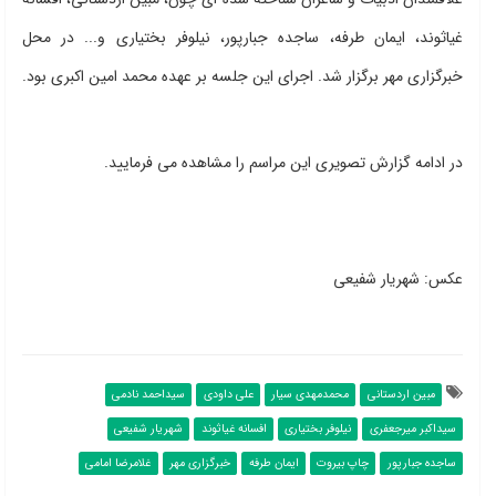
غیاثوند، ایمان طرفه، ساجده جبارپور، نیلوفر بختیاری و... در محل
خبرگزاری مهر برگزار شد. اجرای این جلسه بر عهده محمد امین اکبری بود.
در ادامه گزارش تصویری این مراسم را مشاهده می فرمایید.
عکس: شهریار شفیعی
مبین اردستانی
محمدمهدی سیار
علی داودی
سیداحمد نادمی
سیداکبر میرجعفری
نیلوفر بختیاری
افسانه غیاثوند
شهریار شفیعی
ساجده جبارپور
چاپ بیروت
ایمان طرفه
خبرگزاری مهر
غلامرضا امامی