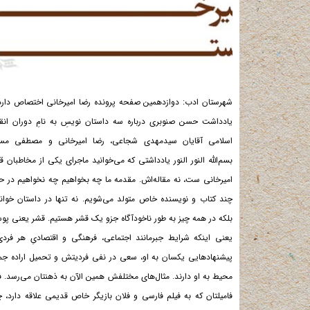
شهرستان ادب: دوازدهمین صفحه پرونده رضا امیرخانی اختصاص دارد
یادداشت حسن صنوبری درباره سه داستان نویسِ به نامِ دوران انق
اسلامی آقایان سیدمهدی شجاعی، رضا امیرخانی و مصطفی مستو
بسم‌الله النور النور یادداشتی که می‌خوانید ماجرای یکی از مخاطبان ق
امیرخانی ست، نه مقاله‌اش. مقدمه ما چه بخواهیم چه نخواهیم در ح
چند کتاب و نویسنده خاص متولد می‌شویم. نه تنها در داستان خوان
بلکه در همه چیز به طور ناخودآگاه جزو یک قشر هستیم. قشر یعنی پوس
یعنی اینکه شرایط جبرمانند اجتماعی، فرهنگی و اقتصادیِ هر فردی
پیشنهادهایی یکسان به او، سعی در نفی فردیتش و تحمیل اراده ج
محیط به او دارند. مثال‌های مختلفش همین الآن به ذهنتان می‌رسد. ف
فامیلتان که به فیلم فارسی و فلان بازیگر خاص قدیمی علاقه دارد، 