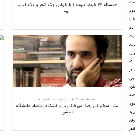
 ست
«مسئله 22 خرداد نبود» | بازخوانی یک شعر و یک کتاب
مهم
دوم
 با
نام
دیت
زین
یلی
 که
 در
وی
ان:
امه
«همیشه همه‌گانی‌‌ترین راه، راه درست نیست»
سخ:
متن سخنرانی‌ رضا امیرخانی در دانشکده اقتصاد دانشگاه
دمشق
بی»
وان
هرِ