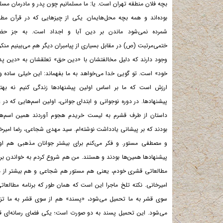
بچه فلان منطقه تهران است. یا: ما مسلمانیم چون پدر و مادرمان مسل
بوده‌اند و همه بچه محل‌هایمان. یکی از چیزهایی که در قرآن مط
شمرده نمی‌شود ماندن بر دین آبا و اجداد است. به جز حض
ختمی‌مرتبت (ص) در مقابل بسیاری از پیامبران دیگر هم می‌بینیم منکر
وجود دارند که دلیل مخالفتشان با «دین حق» تعلقشان به «دین پد
خود» است. تو گویی خدا می‌خواهد به ما بفهماند: این خیلی ساده و
ارزش است که ما بر اساس اولین پیشنهادها زندگی کنیم نه بهت
پیشنهادها. در دوره نوجوانی و ابتدای جوانی، اولین اسم‌هایی که در ع
داستان از طرف قشرم به لیست خریدم هجوم آوردند همین اسم‌ه
بودند که بر پیشانی یادداشت نوشته‌ام. سید مهدی شجاعی، رضا امیرخ
و مصطفی مستور. و فکر می‌کنم برای بیشتر جوانان مذهبی هم او
پیشنهادها همین‌ها بودند و هستند. من هم شروع کردم به خواندن برن
مطالعاتی قشری خودم، یعنی هم مستور هم شجاعی و هم بیشتر از 
امیرخانی. نکته تلخ ماجرا این است که همان طور که برنامه مطالعاتی
سوی قشر به ما تحمیل می‌شود، «پسند» هم از سوی قشر به ما تز
می‌شود. این تحمیل پسند به دو صورت است؛ یکی فضای رسانه‌ای ق