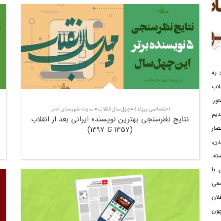
 به
لاب
ر.
اختصاصی پروندۀ «چهل‌سال انقلاب» سایت شهرستان ادب
دیم
نتایج نظرسنجی بهترین نویسنده ایرانی بعد از انقلاب
صار
(1357 تا 1397)
دن،
ته.
 با
معی
لان
چون