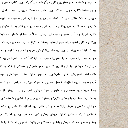
که چون همه حسن صنوبری‌های دیگر هم می‌گویند این کتاب خوبی
پس حتماً کتاب خوبی ست. این عامل نخست بیرونی بود. عامل 
درونی ست: وقتی من در همه عمر چیزی جز آب شور نخورده‌ام طبیعتاً
شنیدن نام «آب شیرین» یاد آب شور خودمان می‌افتم و با شنیدن 
«آب شور» یاد آب شورتر خودمان. یعنی اصلاً به خاطر همان محدو
پیشنهادهای قشر، برای من ارتقای پسند و تنوع سلیقه ممکن نیست. 
رو در ابتدا، هرچه از این برنامه پیشنهادی می‌خواندم به نظرم یا خ
خوب بود، یا خوب و یا تقریباً خوب. تا اینکه آدم به آنجا می‌رسد
می‌تواند خودش را از بالا ببیند: من عضو کوچکی هستم از قشری که
کتابخانه شعریش تنها نام‌هایی حضور دارد مثل سیدعلی موس
گرمارودی، علیرضا قزوه، فاضل نظری و سیدحمیدرضا برقعی. در داست
رضا امیرخانی، مصطفی مستور و سید مهدی شجاعی و ... پیش از اد
بحث یک مطلب را روشن کنیم: پرسش: من جزو چه قشری هستم؟ پا
جوانانِ مذهبی هیچ پارادوکسی در عالم این اندازه که «جوانِ مذه
تناقض دارد، تناقض ندارد. جوان یعنی دنیا. مذهب یعنی آخرت. ج
یعنی ظاهر. مذهب یعنی باطن. جمعش می‌شود: «دنیای آخرت» یا «ظا