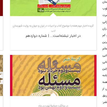
مان
لوب
رت
انی
گزیده اخبار مهم هفته با موضوع کتاب و ادبیات در ایران و جهان به روایت شهرستان
ران
ادب
در اخبار نبشته‌است... | شماره دوازدهم
 کم
رین
الم
ایی
انی
لین
امه
همه
 از
ریق
شر:
در سالگرد حماسۀ نهم دی ماه