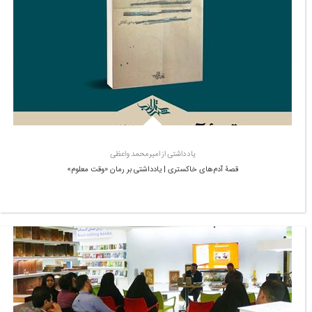
یادداشتی از امیرمحمد واعظی
قصۀ آدم‌های خاکستری | یادداشتی بر رمان «وقت معلوم»