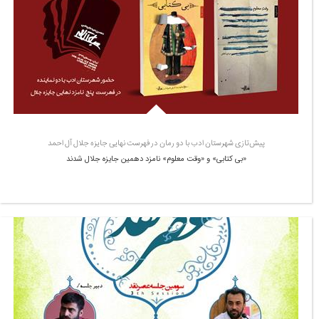
پیش‌تازی شهرستان ادب با دو رمان در فهرست نهایی جایزه جلال آل احمد
«بی کتابی» و «وقت معلوم» نامزد دهمین جایزه جلال شدند