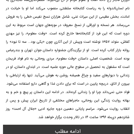
نام لسان‌الدوله را به ریاست کتابخانه سلطنتی منصوب می‌کند اما او با خیانت در
امانت، بخش عظیمی از این میراث غنی، شامل هزاران نسخ نفیس خطی را به فروش
می‌رساند. هر نسخه‌ و اوراقی از نسخ معروف در موزه‌های جهان است مربوط به این
دوره است که این فرد از کتابخانه‌ها خارج کرده است. «وقت معلوم»، را نیز مهدی
کفاش، متولد ۱۳۵۷ نوشته است وپیش از این آثاری چون «یکی بود... سه تا نبود» را
روانه بازار کتاب کرده است. او از برگزید‌گان جشنواره داستان جوان تهران و بندرعباس
بوده است. شخصیت اصلی داستان «وقت معلوم»، مردی روحانی به نام فواد فریمان
است که مشغول به تحصیل در سطوح عالی حوزه علمیه است. در ابتدای داستان، او در
زندانی با دیوارهای سفید و چراغ همیشه روشن به هوش می‌آید. تنها راه ارتباطی با
بیرون از اتاق، دریچه پایین در است که برای دادن غذا و گاهی دارو استفاده می‌شود.
فواد حتی نمی‌داند چرا او را زندانی کرده‌اند. در ادامه این داستان پر پیچ و خم و به
بهانه روایت زندگی این روحانی، ماجراهای مختلفی از تاریخ ایران پیش و پس از
انقلاب روایت می‌شود. مراسم پایانی دهمین دوره جایزه ادبی «جلال آل‌ احمد» روز
شانزدهم دی‌ماه ۱۳۹۶ ساعت ۱۴ در تالار وحدت برگزار خواهد شد.
ادامه مطلب