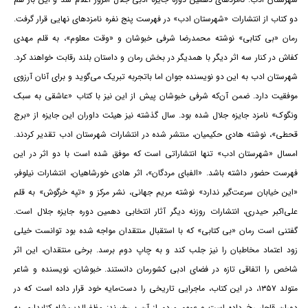
دو کتاب از انتشارات «شهرستان ادب» در فهرست پنج نفره نامزدهای نهایی قرار گرفت.
رمان «بی کتابی» نوشته محمدرضا شرفی خبوشان و «وقت معلوم»، به قلم مهدی
کفاش در کنار سه اثر دیگر با همدیگر در بخش رمان و داستان بلند رقابت خواهند کرد.
شهرستان ادب به این دو نویسنده جوان اما باتجربه تبریک می‌گوید و برای آنان آرزوی
موفقیت دارد. ضمن آن‌که شرفی خبوشان پیش از این نیز با کتاب «عاشقی به سبک
ونگوک» نامزد جایزه جلال شده بود. سال گذشته نیز هیئت داوران این جایزه از «برج
قحطی»، نوشته هادی حکیمیان، منتشر شده در انتشارات شهرستان ادب تقدیر کردند.
امسال «شهرستان ادب» تنها انتشاراتی است که موفق شده است با دو اثر در این
فهرست حضور داشته باشد. «الفبای مردگان»، اثر هادی خورشاهیان، انتشارات نیلوفر،
«این خیابان سرعت‌گیر ندارد» نوشته مریم جهانی، نشر مرکز و «تپه خرگوش» به قلم
علی‌اکبر حیدری، انتشارات روزنه دیگر آثار انتخابی دهمین دوره جایزه جلال است.
گفتنی است رمان «بی کتابی» که با استقبال منتقدان مواجه شده بود توانست خیلی
زود اعتماد مخاطبان را نیز جلب کند و به چاپ دوم برسد. برخی منتقدان، این اثر
شاخص را اتفاقی تازه در فضای ادبی کشورمان دانستند. خبوشان، نویسنده و شاعر
متولد ۱۳۵۷، در این کتاب، ماجرایی تاریخی را دست‌‌مایه خود قرار داده است که در
دوران قاجار رخ داده است و عموم مردم از آن بی‌خبرند: مظفرالدین‌شاه کتابداری به