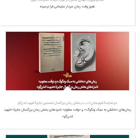
هنوز وقت رمان سردار سلیمانی فرا نرسیده
دو نمایندۀ شهرستان ادب در بخش رمان بزرگسال نخستین جایزۀ شهید اندرزگو
رمان‌های «عاشقی به سبک ونگوگ» و «وقت معلوم» نامزدهای بخش رمان بزرگسال جایزۀ «شهید
اندرزگو»