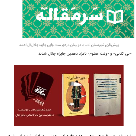
پیش‌تازی شهرستان ادب با دو رمان در فهرست نهایی جایزه جلال آل احمد
«بی کتابی» و «وقت معلوم» نامزد دهمین جایزه جلال شدند
شهرستان ادب: نامزدهای دهمین دوره جایزه ادبی جلال امروز اعلام شد و این بار هم