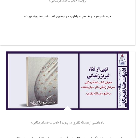
پروندۀ «ادبیات ضدآمریکایی»
فیلم شعرخوانی «قاسم صرافان» در دومین شب شعر «هرچه فریاد»
یادداشتی از عبدالله نظری در پروندۀ «ادبیات ضدآمریکایی»