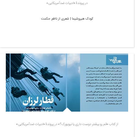
در پروندۀ «ادبیات ضدآمریکایی»
کودک هیروشیما | شعری از ناظم حکمت
از کتاب «قم رو بیشتر دوست داری یا نیویورک؟» در پروندۀ «ادبیات ضدآمریکایی»