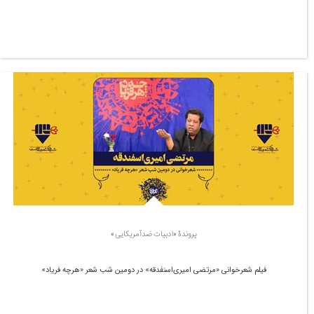
پروندۀ «ادبیات ضدآمریکایی»
فیلم شعرخوانی «مرتضی امیری‌اسنفدقه» در دومین شب شعر «هرچه فریاد»