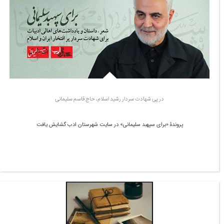
در پی شهادت سردار رشید اسلام، حاج قاسم سلیمانی
پروندۀ «برای سپهبد سلیمانی» در سایت شهرستان ادب گشایش یافت