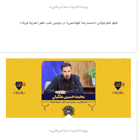
پروندۀ «ادبیات ضدآمریکایی»
فیلم شعرخوانی «محمدرضا طهماسبی» در دومین شب شعر «هرچه فریاد»
پروندۀ «ادبیات ضدآمریکایی»