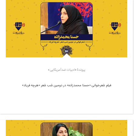
پروندۀ «ادبیات ضدآمریکایی»
فیلم شعرخوانی «حسنا محمدزاده» در دومین شب شعر «هرچه فریاد»