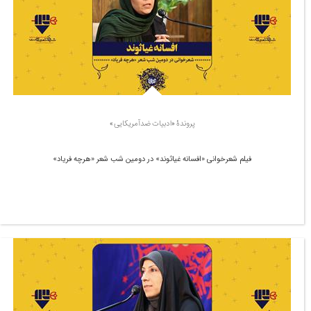
پروندۀ «ادبیات ضدآمریکایی»
فیلم شعرخوانی «افسانه غیاثوند» در دومین شب شعر «هرچه فریاد»