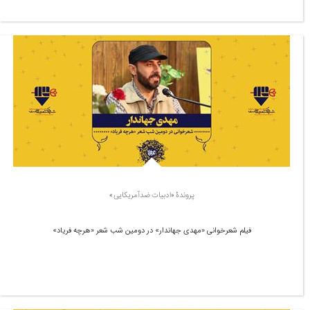
پروندۀ «ادبیات ضدآمریکایی»
فیلم شعرخوانی «مهدی جهاندار» در دومین شب شعر «هرچه فریاد»