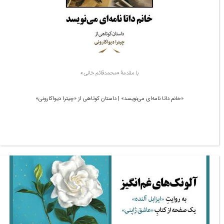
با مقدمۀ «محمدقائم خانی»
«خانم داتا نامه‌ای می‌نویسد» | داستان کوتاهی از «چیترا دیواکارونی»