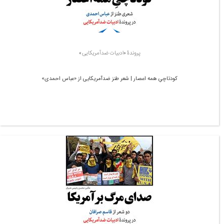
پروندۀ «ادبیات ضدآمریکایی»
کودتاچیِ همه اعصار | شعر طنز ضدآمریکایی از «عباس احمدی»