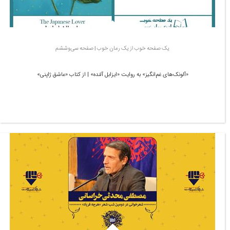
یک صفحه خوب از یک رمان خوب | صفحه سی‌وششم
«آلونک‌های غم‌انگیز» به روایت «ایزابل آلنده» | از کتاب «عاشق ژاپنی»