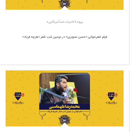
پروندۀ «ادبیات ضدآمریکایی»
فیلم شعرخوانی «حسن صنوبری» در دومین شب شعر «هرچه فریاد»