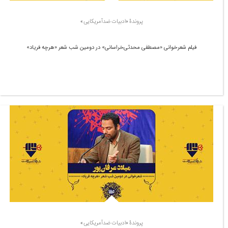
پروندۀ «ادبیات ضدآمریکایی»
فیلم شعرخوانی «مصطفی محدثی‌خراسانی» در دومین شب شعر «هرچه فریاد»
پروندۀ «ادبیات ضدآمریکایی»