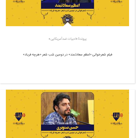
پروندۀ «ادبیات ضدآمریکایی»
فیلم شعرخوانی «اعظم سعادتمند» در دومین شب شعر «هرچه فریاد»