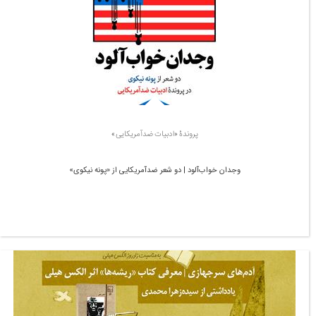
پروندۀ «ادبیات ضدآمریکایی»
وجدان خواب‌آلود | دو شعر ضدآمریکایی از «پونه نیکوی»