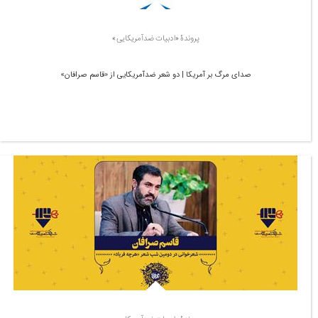
پروندۀ «ادبیات ضدآمریکایی»
صدای مرگ بر آمریکا | دو شعر ضدآمریکایی از «قاسم صرافان»