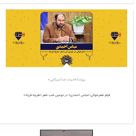
پروندۀ «ادبیات ضدآمریکایی»
فیلم شعرخوانی «عباس احمدی» در دومین شب شعر «هرچه فریاد»