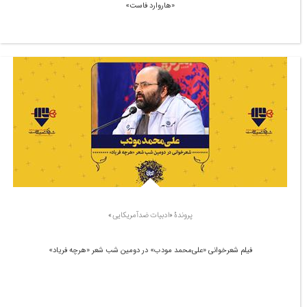
«هاروارد فاست»
پروندۀ «ادبیات ضدآمریکایی»
فیلم شعرخوانی «علی‌محمد مودب» در دومین شب شعر «هرچه فریاد»