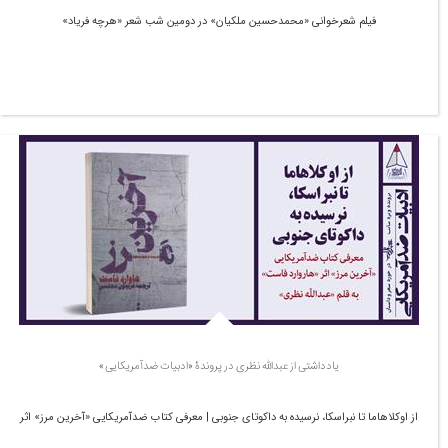
فیلم شعرخوانی «محمدحسین ملکیان» در دومین شب شعر «هرچه فریاد»
یادداشتی از عبدالله نظری در پروندۀ «ادبیات ضدآمریکایی»
از اوکلاهاما تا نبراسکا، نرسیده به داکوتای جنوبی | معرفی کتاب ضدآمریکایی «آخرین مرز» اثر