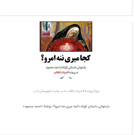
ویژۀ پروندۀ «ادبیات انقلاب» در سایت شهرستان ادب
بازخوانی داستان کوتاه «کجا میری ننه امرو؟» نوشتۀ «احمد محمود»