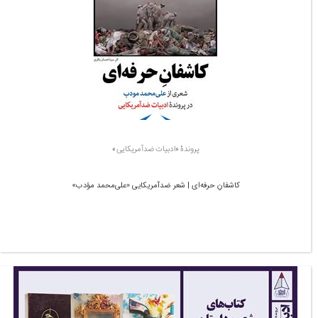
پروندۀ «ادبیات ضدآمریکایی»
کاشفانِ حرفه‌ای | شعر ضدآمریکایی «علی‌محمد مؤدب»