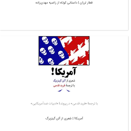
قطار لرزان | داستانی کوتاه از راضیه مهدی‌زاده
با ترجمۀ «فرید قدمی» در پروندۀ «ادبیات ضدآمریکایی»
آمریکا! | شعری از آلن گینزبرگ