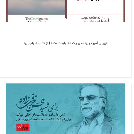
«رؤیای آمریکایی» به روایت «هاوارد فاست» | از کتاب «مهاجران»