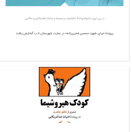
در پی ترور ناجوانمرادنۀ دانشمند برجسته و ممتاز هسته‌ای و دفاعی
پروندۀ «برای شهید محسن فخری‌زاده» در سایت شهرستان ادب گشایش یافت