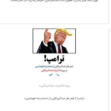
تهی از فنا، لبریز زندگی | معرفی کتاب ضدآمریکایی «سرشار زندگی» اثر «جان فانته»
پروندۀ «ادبیات ضدآمریکایی»
ترامپ! | شعر طنز ضدآمریکایی از «محمدرضا طهماسبی»