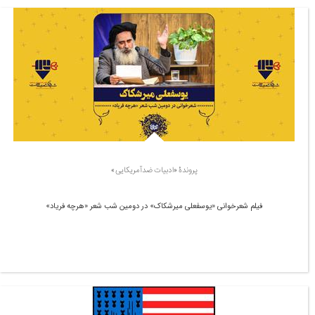
پروندۀ «ادبیات ضدآمریکایی»
فیلم شعرخوانی «یوسفعلی میرشکاک» در دومین شب شعر «هرچه فریاد»