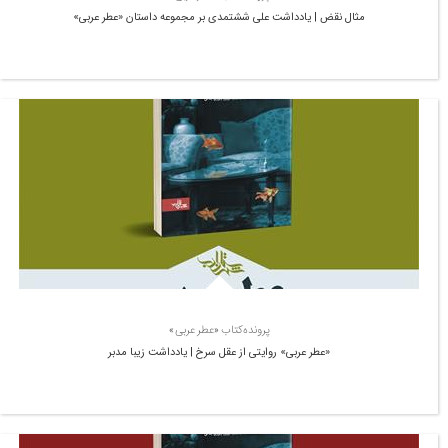
مثال نقض | یادداشت علی ششتمدی بر مجموعه داستان «عطر عربی»
پرونده‌کتاب «عطر عربی»
«عطر عربی» روایتی از عقل سرخ | یادداشت زیبا مدبر