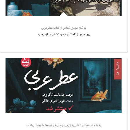
نوشته مهدی کفاش از کتاب عطر عربی
بریده‌ای از داستان «پدر، تک‌تیرانداز، پسر»
به انتخاب زنده‌یاد «فیروز زنونی جلالی» و توسط شهرستان ادب