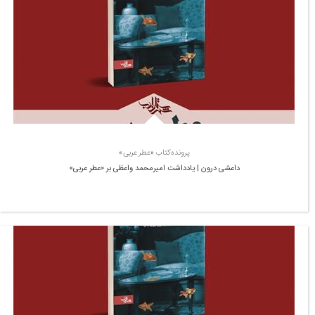
پرونده‌کتاب «عطر عربی»
داعشی درون | یادداشت امیرمحمد واعظی بر «عطر عربی»