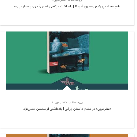
طعمِ مسلمانیِ رئیس جمهور آمریکا | یادداشت مرتضی شمس‌آبادی بر «عطر عربی»
پرونده‌کتاب «عطر عربی»
«عطر عربی» در مشام داستان ایرانی | یادداشتی از محسن حسن‌نژاد