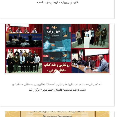
قهرمانِ بی‌روایت قهرمانِ غایب است
با حضور علی‌محمد مودب، علی‌اصغر عزتی‌پاک، میلاد عرفان‌پور و مصطفی جمشیدی
نشست نقد مجموعه داستان «عطر عربی» برگزار شد