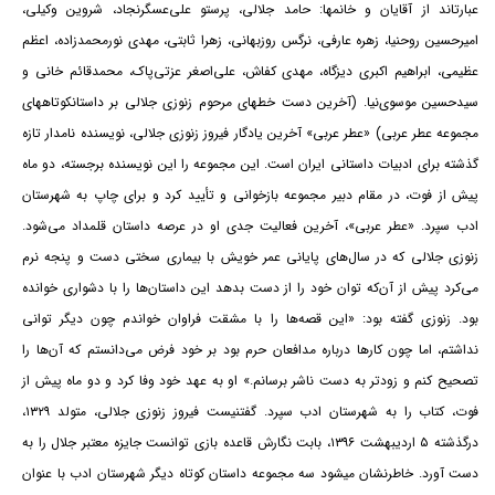
عبارت‎اند از آقایان و خانم‎ها: حامد جلالی، پرستو علی‌عسگرنجاد، شروین وکیلی،
امیرحسین روح‎نیا، زهره عارفی، نرگس روزبهانی، زهرا ثابتی، مهدی نورمحمدزاده، اعظم
عظیمی، ابراهیم اکبری دیزگاه، مهدی کفاش، علی‌اصغر عزتی‌پاک، محمدقائم خانی و
سیدحسین موسوی‌نیا. (آخرین دست خط‎های مرحوم زنوزی جلالی بر داستان‎کوتاه‎های
مجموعه عطر عربی) «عطر عربی» آخرین یادگار فیروز زنوزی جلالی، نویسنده نامدار تازه
گذشته برای ادبیات داستانی ایران است. این مجموعه را این نویسنده برجسته، دو ماه
پیش از فوت، در مقام دبیر مجموعه بازخوانی و تأیید کرد و برای چاپ به شهرستان
ادب سپرد. «عطر عربی»، آخرین فعالیت جدی او در عرصه داستان قلمداد می‌شود.
زنوزی جلالی که در سال‌های پایانی عمر خویش با بیماری سختی دست و پنجه نرم
می‌کرد پیش از آن‌که توان خود را از دست بدهد این داستان‌ها را با دشواری خوانده
بود. زنوزی گفته بود: «این قصه‌ها را با مشقت فراوان خواندم چون دیگر توانی
نداشتم، اما چون کارها درباره مدافعان حرم بود بر خود فرض می‌دانستم که آن‌ها را
تصحیح کنم و زودتر به دست ناشر برسانم.» او به عهد خود وفا کرد و دو ماه پیش از
فوت، کتاب را به شهرستان ادب سپرد. گفتنی‎ست فیروز زنوزی جلالی، متولد ۱۳۲۹،
درگذشته ۵ اردیبهشت ۱۳۹۶، بابت نگارش قاعده بازی توانست جایزه معتبر جلال را به
دست آورد. خاطرنشان می‎شود سه مجموعه داستان کوتاه دیگر شهرستان ادب با عنوان