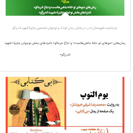
دو نماینده شهرستان ادب در بخش رمان کودک و نوجوان نخستین جایزۀ شهید اندرزگو
رمان‌های «موهای تو خانۀ ماهی‌هاست» و «باغ خرمالو» نامزدهای بخش نوجوان جایزۀ «شهید
اندرزگو»