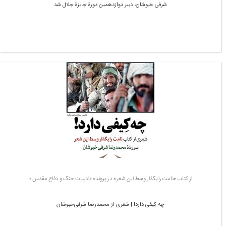
شرفی خبوشان، دبیر دوازدهمین دورۀ جایزۀ جلال شد
از کتاب «نامت را بگذار وسط این شعر» در پرونده «ادبیات جنگ و دفاع مقدس»
چه کِیفی دارد! | شعری از محمدرضا شرفی‌خبوشان