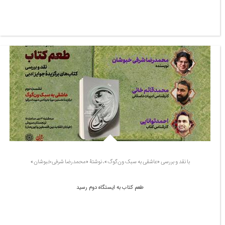
با نقد و بررسی «عاشقی به سبک ون‌گوگ»، نوشتۀ «محمدرضا شرفی‌خبوشان»
طعم کتاب به ایستگاه دوم رسید