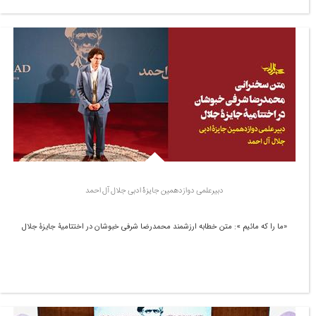
دبیرعلمی دوازدهمین جایزۀ ادبی جلال آل احمد
«ما را که مائیم »: متن خطابه ارزشمند محمدرضا شرفی خبوشان در اختتامیۀ جایزۀ جلال