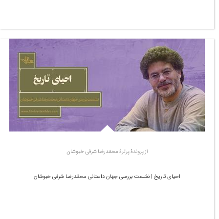
از پروندۀ پرترۀ محمّدرضا شرفی خبوشان
احیای تاریخ | نشست بررسی جهان داستانی محمّدرضا شرفی خبوشان