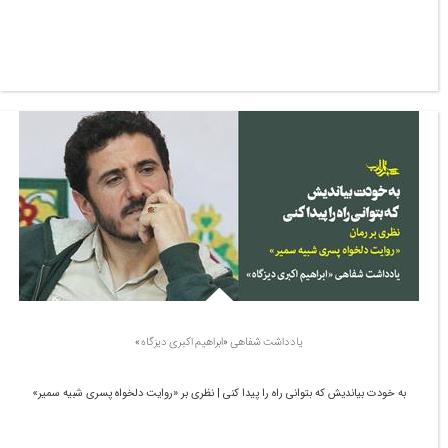
یادداشت شفاهی «ابراهیم اکبری دیزگاه»
به خودت بیاندیش که بتوانی راه را پیدا کنی | نظری بر «روایت دلخواه پسری شبیه سمیر»