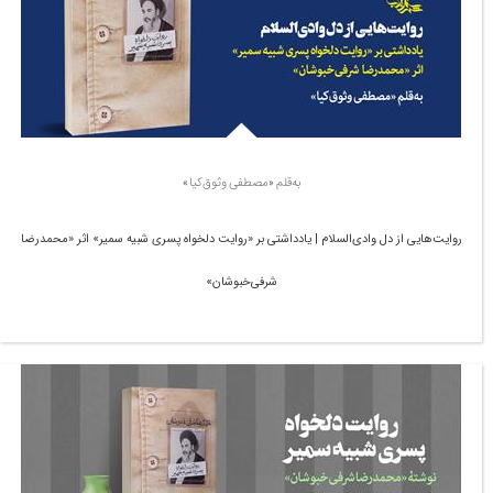
به‌قلم «مصطفی وثوق‌کیا»
روایت‌هایی از دل وادی‌السلام | یادداشتی بر «روایت دلخواه پسری شبیه سمیر» اثر «محمدرضا
شرفی‌خبوشان»