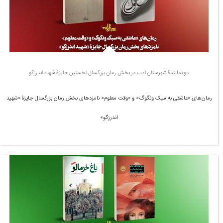
دو نمایندۀ شهرستان ادب در بخش رمان بزرگسال نخستین جایزۀ شهید اندرزگو
رمان‌های «عاشقی به سبک ونگوگ» و «وقت معلوم» نامزدهای بخش رمان بزرگسال جایزۀ «شهید
اندرزگو»