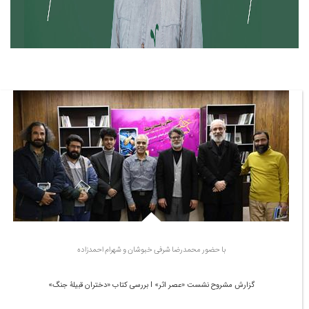
با حضور محمدرضا شرفی خبوشان و شهرام احمدزاده
گزارش مشروح نشست «عصر اثر» l بررسی کتاب «دختران قبیلۀ جنگ»