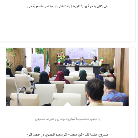
«بی‌کتابی» در گهوارۀ تاریخ | یادداشتی از مرتضی شمس‌آبادی
با حضور محمدرضا شرفی‌خبوشان و علیرضا سمیعی
مشروح جلسۀ نقد «گور سفید» اثر مجید قیصری در «عصر اثر»