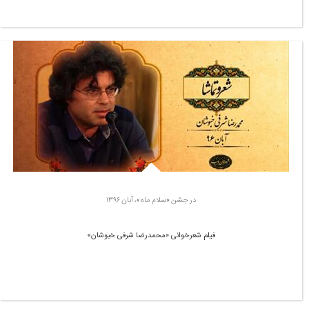
در جشن «سلام ماه»، آبان ۱۳۹۶
فیلم شعرخوانی «محمدرضا شرفی خبوشان»