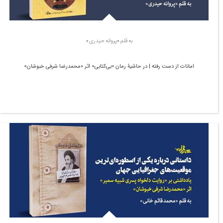
به قلم «پروانه حیدری»
امانات از دست رفته | در حاشیۀ رمان «بی‌کتابی» اثر «محمدرضا شرفی خبوشان»