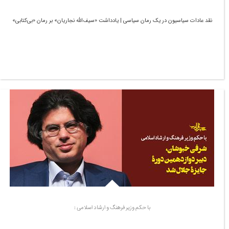
نقد عادات سیاسیون در یک رمان سیاسی | یادداشت «سیف‌الله نجاریان» بر رمان «بی‌کتابی»
با حکم وزیر فرهنگ و ارشاد اسلامی :