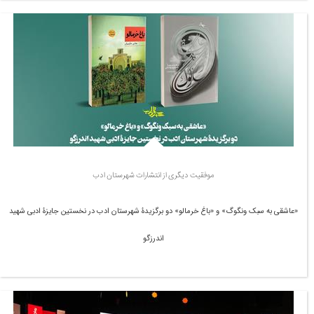
موفقیت دیگری از انتشارات شهرستان ادب
«عاشقی به سبک ونگوگ» و «باغ خرمالو» دو برگزیدۀ شهرستان ادب در نخستین جایزۀ ادبی شهید
اندرزگو