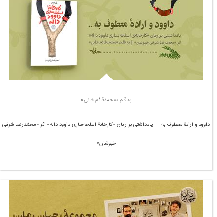
به قلم «محمدقائم خانی»
داوود و ارادۀ معطوف به... | یادداشتی بر رمان «کارخانۀ اسلحه‌سازی داوود داله» اثر «محمّدرضا شرفی
خبوشان»