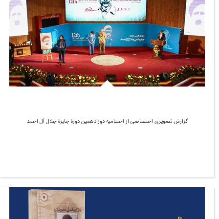
گزارش تصویری اختصاصی از اختتامیه دوزادهمین دورۀ جایزۀ جلال آل احمد