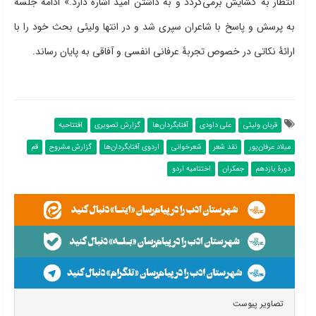
انتظار به گشایش برمی‌گردد و به داشتن امید اشاره دارد.» ادامۀ جلسه
به پرسش و پاسخ با شاعران سپری شد و در انتها ولیئی بحث خود را با
ارائۀ نکاتی در خصوص تجربۀ عرفانی انفسی و آفاقی به پایان رساند.
قربان ولیئی
علی داودی
آفتابگردان‌ها
گزارش تصویری
افتتاحیه
میلاد عرفان‌پور
نقد شعر
شعرخوانی
اردوی آفتابگردان‌ها
گزارش مشروح
قم
دورۀ یازدهم
جمکران
اختتامیه اردو
تصاویر پیوست