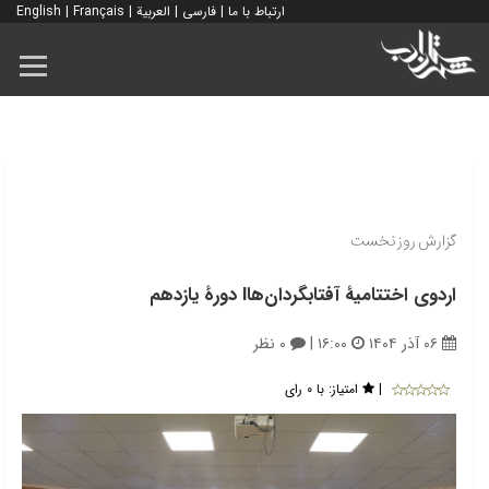
ارتباط با ما
|
فارسی
|
العربية
|
Français
|
English
گزارش روز نخست
اردوی اختتامیۀ آفتابگردان‌هاl دورۀ یازدهم
۰۶ آذر ۱۴۰۴
۱۶:۰۰
|
۰ نظر
|
امتیاز:
با ۰ رای