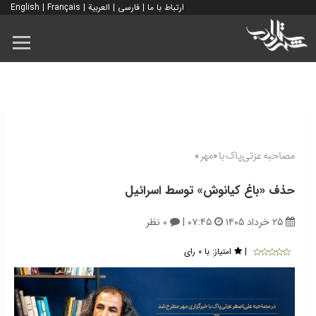
ارتباط با ما
|
فارسی
|
العربية
|
Français
|
English
مصاحبه عزتی‌پاک با «مهر»
حذف «باغ کیانوش» توسط اسرائیل
۲۵ خرداد ۱۴۰۵
۰۷:۴۵
|
۰ نظر
|
امتیاز:
با ۰ رای