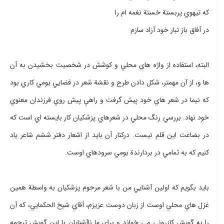
كه تيهوي پربستة خستة نغمه ام را
در آفاق باز تبار خود آزاد سازم
البته، استفاده از واژه هاي محلي و كوشش در شخصيت بخشيدن به آن
ها و، از آن مهمتر، شكل دادن طرح و نقشة شعر در فضايي بومي كاري بود
كه نيما در شعر هاي خود پيش گرفت و راهي پيش روي فرزندان معنوي
خود نهاد. بررسي رنگ محلي در شعرهاي پزشكيان كار بايسته اي است كه
در بضاعت اين قلم نيست. دركنار آن بايد از اشعار دفتر ششم شاعر ياد
كنيم كه به تمامي در بردارندة بومي سرودهاي اوست.
بايد بگويم كه اولين آشنايي من با شعر مرحوم پزشكيان به واسطة همين
غزل هاي محلي اوست از زبان دوست عزيزم، آقاي شيخ الحكمايي، كه آن
را به گويش كازروني مي خواند و براي ما ناآشنايان با اين گويش ترجمه