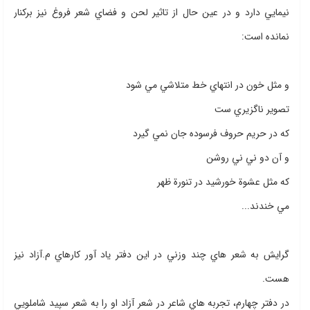
نيمايي دارد و در عين حال از تاثير لحن و فضاي شعر فروغ نيز بركنار
نمانده است:
و مثل خون در انتهاي خط متلاشي مي شود
تصوير ناگزيري ست
كه در حريم حروف فرسوده جان نمي گيرد
و آن دو ني ني روشن
كه مثل عشوة خورشيد در تنورة ظهر
مي خندند...
گرايش به شعر هاي چند وزني در اين دفتر ياد آور كارهاي م.آزاد نيز
هست.
در دفتر چهارم، تجربه هاي شاعر در شعر آزاد او را به شعر سپيد شاملويي