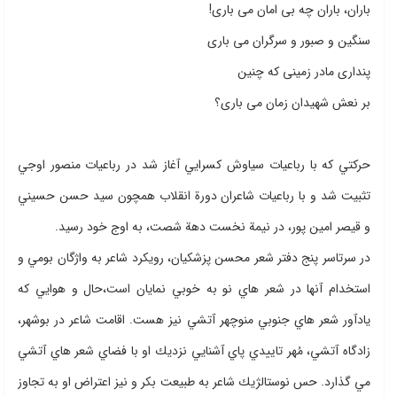
باران، باران چه بی امان می باری!
سنگین و صبور و سرگران می باری
پنداری مادر زمینی که چنین
بر نعش شهیدان زمان می باری؟
حركتي كه با رباعيات سياوش كسرايي آغاز شد در رباعيات منصور اوجي
تثبيت شد و با رباعيات شاعران دورة انقلاب همچون سيد حسن حسيني
و قيصر امين پور، در نيمة نخست دهة شصت،‌ به اوج خود رسيد.
در سرتاسر پنج دفتر شعر محسن پزشكيان، رويكرد شاعر به واژگان بومي و
استخدام آنها در شعر هاي نو به خوبي نمايان است،‌حال و هوايي كه
يادآور شعر هاي جنوبي منوچهر آتشي نيز هست. اقامت شاعر در بوشهر،
زادگاه آتشي، مُهر تاييدي پاي آشنايي نزديك او با فضاي شعر هاي آتشي
مي گذارد. حس نوستالژيك شاعر به طبيعت بكر و نيز اعتراض او به تجاوز