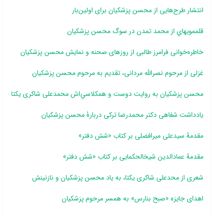
انتشار طرح‌هایی از محسن پزشکیان برای اولین‌بار
قلم‎مويه‎اي از محمد تمدن در سوگ محسن پزشکيان
خاطره‌خوانی فرامرز طالبی از روزهای صحنه و نمایش محسن پزشکیان
غزلی از مرحوم نصرالله مردانی، تقدیم به مرحوم محسن پزشکیان
محسن پزشکيان به روايت دوست و هم‎کلاسي‎‎‌اش محمدعلی شاکری یکتا
یادداشت شفاهی دکتر محمدرضا ترکی دربارۀ محسن پزشکیان
مقدمۀ سیدعلی میرافضلی بر کتاب «شش دفتر»
مقدمۀ عمادالدین شیخ­الحکمایی بر کتاب «شش دفتر»
شعری از محدعلی شاکری یکتا، به یاد محسن پزشکیان و نازنینش
اهدای جایزه «صبح بنارس» به همسر مرحوم پزشکیان