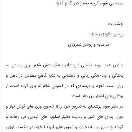
ديده مي شود، گرچه بسيار كمرنگ و گذرا:
چشمانت
پرنيان دلاويز تر خواب
در سايه و روشن نيمروزي
با اين همه، روند تكاملي اين دفتر بيانگر تلاش شاعر براي رسيدن به
پختگي و پرداختگي زباني و دستيابي به تكيه گاهي مطمئن در ذهن و
زبان است. تعهد و دردمندي كه در كسوتي شاعرانه بروز كرده است، از
ويژگي هاي اشعار اين دفتر است.
در دفتر سوم پزشكيان به تدريج خود را از افسون وزن هاي گوش نواز و
پايان بندي هاي تميز و رعايت دقيق اسلوب هاي نيمايي مي رهاند و
گوشه چشمي نيز به تجارب و آزمون هاي فروغ فرخزاد در شكست اوزان