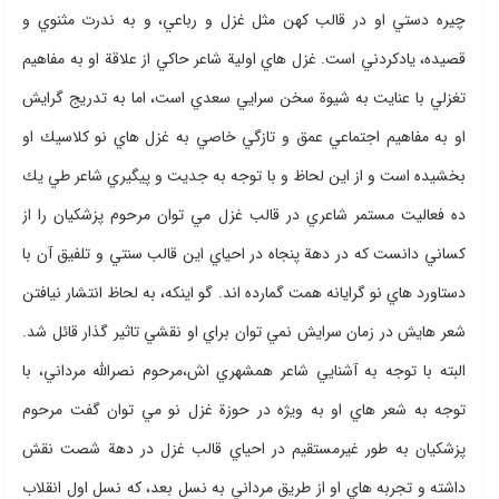
‌چيره دستي او در قالب كهن مثل غزل و رباعي،‌ و به ندرت مثنوي و
قصيده، يادكردني است. غزل هاي اولية شاعر حاكي از علاقة او به مفاهيم
تغزلي با عنايت به شيوة سخن سرايي سعدي است، اما به تدريج گرايش
او به مفاهيم اجتماعي عمق و تازگي خاصي به غزل هاي نو كلاسيك او
بخشيده است و از اين لحاظ و با توجه به جديت و پيگيري شاعر طي يك
ده فعاليت مستمر شاعري در قالب غزل مي توان مرحوم پزشكيان را از
كساني دانست كه در دهة پنجاه در احياي اين قالب سنتي و تلفيق آن با
دستاورد هاي نو گرايانه همت گمارده اند. گو اينكه،‌ به لحاظ انتشار نيافتن
شعر هايش در زمان سرايش نمي توان براي او نقشي تاثير گذار قائل شد.
البته با توجه به آشنايي شاعر همشهري اش،‌مرحوم نصرالله مرداني، با
توجه به شعر هاي او به ويژه در حوزة غزل نو مي توان گفت مرحوم
پزشكيان به طور غيرمستقيم در احياي قالب غزل در دهة شصت نقش
داشته و تجربه هاي او از طريق مرداني به نسل بعد، كه نسل اول انقلاب