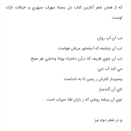
كه از همان شعر آغازين كتاب دل بستة سهراب سپهري و خيالات نازك
اوست:
لب آن آب روان
لب آن چشمه كه آبشخور مرغان هواست
لب آن جوي ظريف كه درآن دخترك پونة وحشي هر صبح
مي كند آب تني
وسپيدار كنارش ز زمين تا به خداست
لاي آن گندمزار
توي آن بيشه روشن كه ز باران طلا سيراب است...
و در شعر دوم نيز: