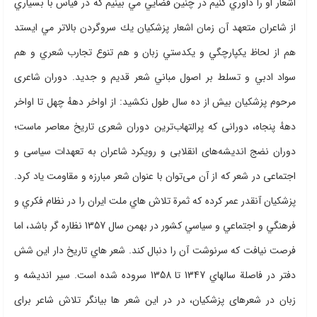
اشعار او را داوري كنيم در چنين فضايي مي بينيم كه در قياس با بسياري
از شاعران متعهد آن زمان اشعار پزشكيان يك سروگردن بالاتر مي ايستد
هم از لحاظ يكپارچگي و يكدستي زبان و هم تنوع تجارب شعري و هم
سواد ادبي و تسلط بر اصول مباني شعر قديم و جديد. دوران شاعری
مرحوم پزشکیان بیش از ده سال طول نکشید: از اواخر دههٔ چهل تا اواخر
دههٔ پنجاه، دورانی که پرالتهاب‌ترین دوران شعری تاریخ معاصر ماست؛
دوران نضج اندیشه‌های انقلابی و رویکرد شاعران به تعهدات سیاسی و
اجتماعی در شعر که از آن می‌توان با عنوان شعر مبارزه و مقاومت یاد کرد.
پزشكيان آنقدر عمر كرده كه ثمرة تلاش هاي ملت ايران را در نظام فكري و
فرهنگي و اجتماعي و سياسي كشور در بهمن سال 1357 نظاره گر باشد، اما
فرصت نيافت كه سرنوشت آن را دنبال كند. شعر هاي تاريخ دار اين شش
دفتر در فاصلة سالهاي 1347 تا 1358 سروده شده است. سیر اندیشه و
زبان در شعرهای پزشکیان، در در اين شعر ها بیانگر تلاش شاعر برای