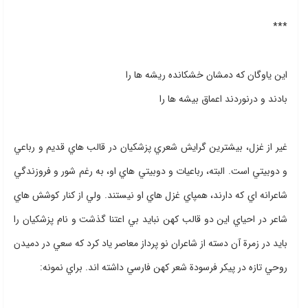
***
این یاوگان که دمشان خشکانده ریشه ها را
بادند و درنوردند اعماق بیشه ها را
غير از غزل،‌ بيشترين گرايش شعري پزشكيان در قالب هاي قديم و رباعي
و دوبيتي است. البته، رباعيات و دوبيتي هاي او، به رغم شور و فروزندگي
شاعرانه اي كه دارند، همپاي غزل هاي او نيستند. ولي از كنار كوشش هاي
شاعر در احياي اين دو قالب كهن نبايد بي اعتنا گذشت و نام پزشكيان را
بايد در زمرة آن دسته از شاعران نو پرداز معاصر ياد كرد كه سعي در دميدن
روحي تازه در پيكر فرسودة شعر كهن فارسي داشته اند. براي نمونه: