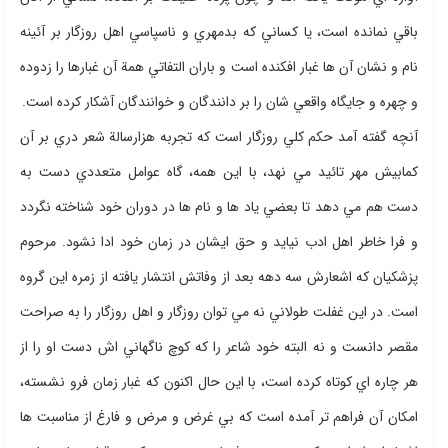
باقي نمانده است، يا كساني كه بدمهري و ناسپاسي اهل روزگار بر آئينه
نام و نشان آن ها غبار افكنده است و باران التفاتي همة آن غبارها را زدوده
و چهره و جايگاه واقعي شان را بر دانندگان و خوانندگان آشكار كرده است.
آنچه گفته آمد حكم كلي روزگار است كه تجربه هزارسالة شعر دري بر آن
كمابيش مهر تائيد مي نهد، با اين همه، گاه عوامل متعددي دست به
دست هم مي دهد تا بعضي ياد ها و نام ها در دوران خود شناخته نگردد
و فرا خاطر اهل ادب نيايد و حق ايشان در زمان خود ادا نشود. مرحوم
پزشكيان كه اشعارش سه دهه بعد از وفاتش انتشار يافته از زمره اين گروه
است. در اين غفلت طولاني نه مي توان روزگار و اهل روزگار را به صراحت
مقصر دانست و نه البته خود شاعر را كه كوچ ناگهاني اش دست او را از
هر چاره اي كوتاه كرده است، با اين حال اكنون كه غبار زمان فرو نشسته،
امكان آن فراهم تر آمده است كه بي غرض و مرض و فارغ از مناسبت ها