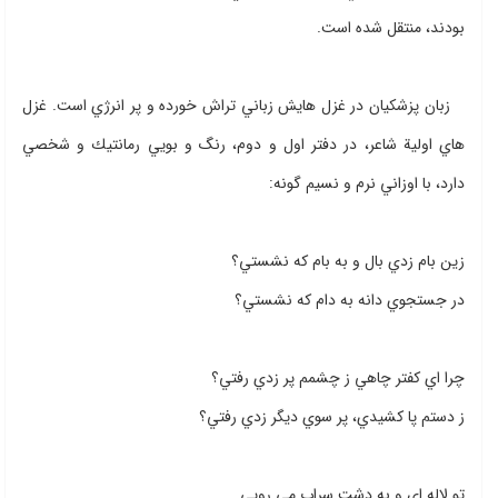
بودند، منتقل شده است.
زبان پزشكيان در غزل هايش زباني تراش خورده و پر انرژي است. غزل
هاي اولية شاعر،‌ در دفتر اول و دوم، رنگ و بويي رمانتيك و شخصي
دارد، با اوزاني نرم و نسيم گونه:
زين بام زدي بال و به بام كه نشستي؟
در جستجوي دانه به دام كه نشستي؟
چرا اي كفتر چاهي ز چشمم پر زدي رفتي؟
ز دستم پا كشيدي، پر سوي ديگر زدي رفتي؟
تو لاله اي و به دشت سراب مي رويي