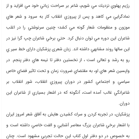
رژيم پهلوي نزديك مي شويم، شاعر بر صراحت زباني خود مي افزايد و از
نمادگرايي مي كاهد و پس از پيروزي انقلاب كار به سرود و شعر هاي
موزون و منظومات شعار گونه مي كشد؛ چنين سرنوشتي را در اغلب
شاعران اين دوره مي توان دنبال كرد. حتي برخي شاعران چپ گرا نيز در
اين سالها روند مشابهي داشته اند. زبان شعری پزشكيان دارای خط سیر ي
رو به رشد و تعالی است ، از نخستین دفتر تا نيمه هاي دفتر پنجم. در
واپسين شعر هاي او، به مقتضاي ضرورت زمان و تحت تاثير فضاي خاص
سياسي و اجتماعي كشور در دوران پيروزي انقلاب،‌ شور انقلاب بر
شاعرانگي غالب آمده است، آنگونه كه در اشعار بسياري از شاعران اين
دوران.
پزشكيان، در تجربه كردن و سرك كشيدن هايش به آفاق شعر امروز ايران
با اشعار برخي شاعران بزرگ معاصر آشنايي و الفت خاصي داشته است و
به خصوص در دو دفتر اول كتاب اين حالت تجربي مشهود است. چنان