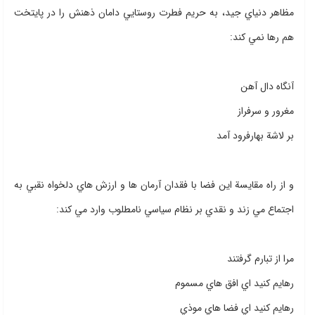
مظاهر دنياي جيد، به حريم فطرت روستايي دامان ذهنش را در پايتخت
هم رها نمي كند:
آنگاه دال آهن
مغرور و سرفراز
بر لاشة بهارفرود آمد
و از راه مقايسة اين فضا با فقدان آرمان ها و ارزش هاي دلخواه نقبي به
اجتماع مي زند و نقدي بر نظام سياسي نامطلوب وارد مي كند:
مرا از تبارم گرفتند
رهايم كنيد اي افق هاي مسموم
رهايم كنيد اي فضا هاي موذي