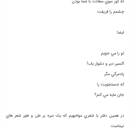
كه كور سوي سعادت با شما بودن
چشمم را فريفت
ايضا:
تو را مي جويم
اكسير دير و دشوار ياب!
پادمرگي مگر
كه جستجويت را
جان مايه مي كنم؟
در همين دفتر با شعري مواجهيم كه يك سره بر طرز و طور شعر هاي
نيماست: