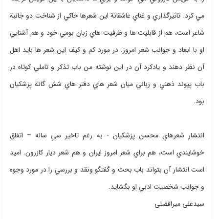
مي كرد. تاثيرگذاري و غناي عاشقانة اين شعرها حاكي از شناخت دو جانبة
شاعر است، هم از قابليت ها و ظرفيت هاي زبان بومي خود و هم آشنايي
او با ابعاد و جوانب شعر امروز. در مورد كم و كيف اين شعر ها بايد اهل
آن نظر دهند و يادكرد آن در اين نوشته من باب تذكر و تاملي كوتاه در
باب پيوند ذهني و زباني ميان شعر هاي دفتر هاي شش گانة پزشكيان
بود.
انتشار شعرهاي محسن پزشكيان - به رغم تاخير سي ساله – اتفاق
خوشايندي است، هم براي شعر امروز ايران و هم شعر ديار كازرون. اميد
است انتشار آن بتواند باب بحث و گفتگو ونقد و بررسي را در مورد وجوه
و جوانب شخصيت ادبي او بگشايد.
سیدعلی میرافضلی