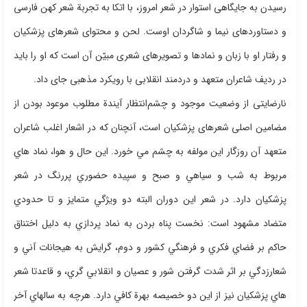
رسیدن به جایگاهی استوار در شعر امروز، با اتکا به تجربة شعر کهن فارسی
و دستاوردهای نیما و شاگردان اوست. لحن و محتوای شعرهای پزشکیان
و رفتار او با زبان و نمادها و تصویرهای شعری مبیّن آن است که او را باید
در ردیف شاعران متعهد و دردمند انقلابی با رویکرد مذهبی جای داد.
نارضایتی از وضعیت موجود و چشم‌انتظار آیندة مطلوب موعود بودن از
مضامین اصلی شعرهای پزشکیان است، آنچنان كه در اشعار اغلب شاعران
متعهد آن روزگار اين مولفه به چشم مي خورد. اين حال و هوا،‌ نماد هاي
مربوط به شب و سياهي و صبح و سپيده حضوري پررنگ در شعر
پزشكيان دارد. در شعر اين دوران البته دو ويژگي متمايز و تا حدودي
متضاد مشهود است: نخست پناه بردن به نماد پردازي به دليل اختناق
حاكم بر فضاي فكري و فرهنگي كشور و دوم، گرايش به هيجانات آني و
شعارزدگي بر اثر شدت گرفتن شور و عصيان و انقلابي گري، و قاعدتا شعر
هاي پزشكيان نيز از اين دو خصيصه بهرة كافي دارد. هرچه به سالهاي آخر