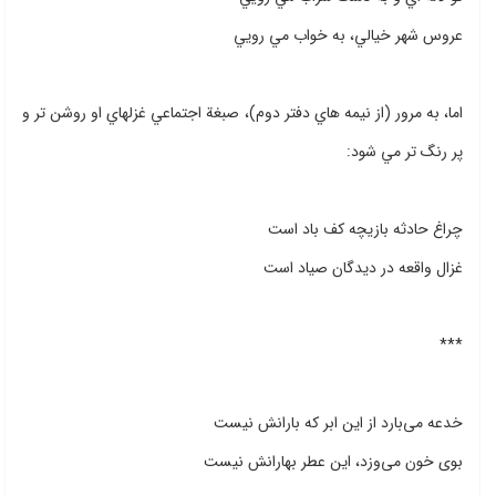
عروس شهر خيالي، به خواب مي رويي
اما، به مرور (از نيمه هاي دفتر دوم)، صبغة اجتماعي غزلهاي او روشن تر و
پر رنگ تر مي شود:
چراغ حادثه بازيچه كف باد است
غزال واقعه در ديدگان صياد است
***
خدعه مى‌بارد از اين ابر كه بارانش نيست
بوى خون مى‌وزد، اين عطر بهارانش نيست