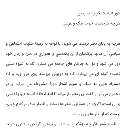
هور قلياست گوييا، نه زمين
هر چه هرجاست خواب رنگ و غريب
هرچه به پايان دفتر نزديك مي شويم، با توجه به زمينة ملتهب اجتماعي و
سياسي آن سالها، پزشكيان از آن يكدستي و همواري در لحن و زبان خود
دور مي شود و دل به جريان هاي جامعه مي سپارد. گاه به شيوة سنتي
قصيده گونه اي مي پردازد، گاه به دوبيتي پيوسته روي مي آورد و گاه
مستزاد هايي به سبك و سياق اشعار دورة مشروطه مي سرايد و در
مجموع مي توان گفت اين دفتر، از ميانه تا انته ا،‌ فاقد انسجام و يكدستي
زباني است، اگرچه در همة اين شعر ها تسلط و اقتدار شاعر بر كلام چيزي
نيست كه از نظر ها پنهان بماند.
از اقسام شعر، اگر چه پزشكيان به شعر نو نيمايي گرايش بيشتري دار د،