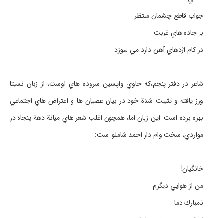
جواب قاطع چشمان منتظر
بر جاده هاي غربت
در كام اژدهاي آهن دارد مي سوزد
شاعر در دفتر پنجم،‌كه حاوي واپسين سروده هاي اوست، از زبان نسبتا
ورز يافته و تثبيت شدة خود در بيان عصيان ها و اعتراض هاي اجتماعي
بهره برده است. اين زبان اما، همچون اغلب شعر هاي ميانة دهة پنجاه در
مواردي، سخت وام دار احمد شاملو است:
خانگيان!
من از هوايي ديگرم
نامبارك دما