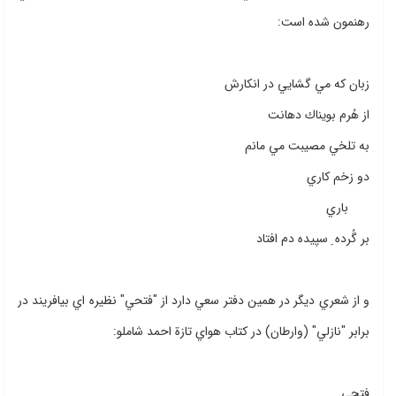
رهنمون شده است:
زبان كه مي گشايي در انكارش
از هُرم بويناك دهانت
به تلخي مصيبت مي مانم
دو زخم كاري
باري
بر گُرده ِ سپيده دم افتاد
و از شعري ديگر در همين دفتر سعي دارد از "فتحي" نظيره اي بيافريند در
برابر "نازلي" (وارطان) در كتاب هواي تازة احمد شاملو:
فتحي