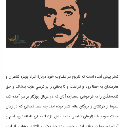
كمتر پيش آمده است كه تاريخ در قضاوت خود دربارة افراد بويژه شاعران و
هنرمندان به خطا رود و ناراست و نا بحقي را بر كرسي عزت بنشاند و حق
شايستگان را به فراموشي بسپارد؛ آنان كه در غربال روزگار بر سر آمده اند،
عموما از درشتان و بزرگان عالم شعر بوده اند. چه بسا كساني كه در زمان
حيات خود، با ابزارهاي تبليغي يا به دليل نزديك بيني نامنتقدان، اسم و
آوازه اي موقت يافته اند و چون پردة حقيقت بر افتاده، نشاني از آنان