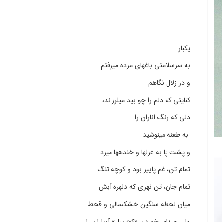
یک‎بار
به سرسلامتی باغ‎‎های مرده می‎رفتم
و در زلال نگاهم
کنایتی که دلم را چو بید می‎لرزاند،
دلی که رنگ اناران را
به طعنه می‎نوشید
و پشت پا به غزل‎‎ها و خنده‎‎ها می‎زد
تمام تن، غم پاییز بود و کوچه تنگ
تمام جان، تن نهری که دلهره آبش
میان لحظه سنگین خشکسالی و قحط
ولی صدای خوردن «کج بیل» آبیاران را