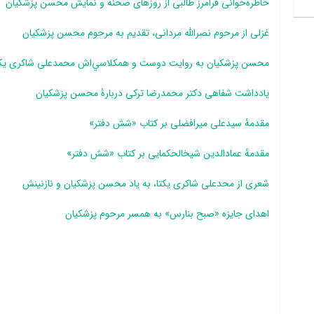
خاطره‌خوانی فرامرز طالبی از روزهای صحنه و نمایش محسن پزشکیان
غزلی از مرحوم نصرالله مردانی، تقدیم به مرحوم محسن پزشکیان
محسن پزشکيان به روايت دوست و هم‎کلاسي‎‎‌اش محمدعلی شاکری یکتا
یادداشت شفاهی دکتر محمدرضا ترکی دربارۀ محسن پزشکیان
مقدمۀ سیدعلی میرافضلی بر کتاب «شش دفتر»
مقدمۀ عمادالدین شیخ­الحکمایی بر کتاب «شش دفتر»
شعری از محدعلی شاکری یکتا، به یاد محسن پزشکیان و نازنینش
اهدای جایزه «صبح بنارس» به همسر مرحوم پزشکیان