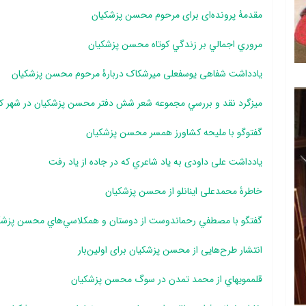
مقدمۀ پرونده‌ای برای مرحوم محسن پزشکیان
مروري اجمالي بر زندگي کوتاه محسن پزشکيان
یادداشت شفاهی یوسفعلی میرشکاک دربارۀ مرحوم محسن پزشکیان
ميزگرد نقد و بررسي مجموعه ‎شعر شش دفتر محسن پزشکيان در شهر كتاب
گفت‎وگو با مليحه کشاورز همسر محسن پزشکيان
یادداشت علی داودی به ياد شاعري که در جاده از ياد رفت
خاطرۀ محمدعلی اینانلو از محسن پزشکیان
گفتگو با مصطفي رحماندوست از دوستان و همكلاسي‌هاي محسن پزش
انتشار طرح‌هایی از محسن پزشکیان برای اولین‌بار
قلم‎مويه‎اي از محمد تمدن در سوگ محسن پزشکيان