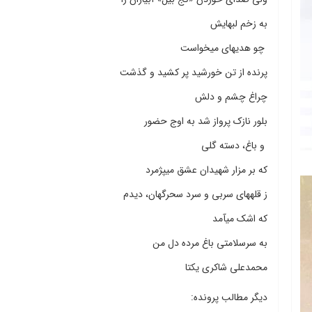
به زخم لب‎هایش
چو هدیه‎ای می‎خواست
پرنده از تن خورشید پر کشید و گذشت
چراغ چشم و دلش
بلور نازک پرواز شد به اوج حضور
و باغ، دسته گلی
که بر مزار شهیدان عشق می‎پژمرد
ز قله‎‎های سربی و سرد سحرگهان، دیدم
که اشک می‎آمد
به سرسلامتی باغ مرده دل من
محمدعلی شاکری یکتا
دیگر مطالب پرونده: