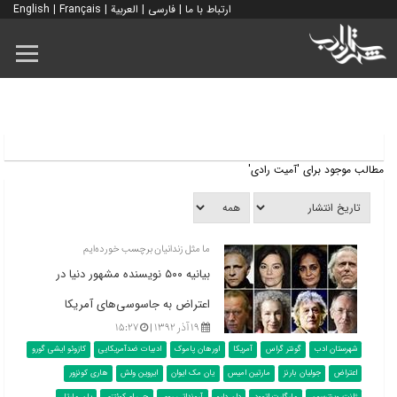
ارتباط با ما
|
فارسی
|
العربية
|
Français
|
English
مطالب موجود برای 'آمیت رادی'
ما مثل زندانیان برچسب خورده‌ایم
بیانیه ۵۰۰ نویسنده مشهور دنیا در
اعتراض به جاسوسی‌های آمریکا
۱۹ آذر ۱۳۹۲ |
۱۵:۲۷
شهرستان ادب
گونتر گراس
آمریکا
اورهان پاموک
ادبیات ضدآمریکایی
کازوئو ایشی گورو
اعتراض
جولیان بارنز
مارتین امیس
یان مک ایوان
ایروین ولش
هاری کونزور