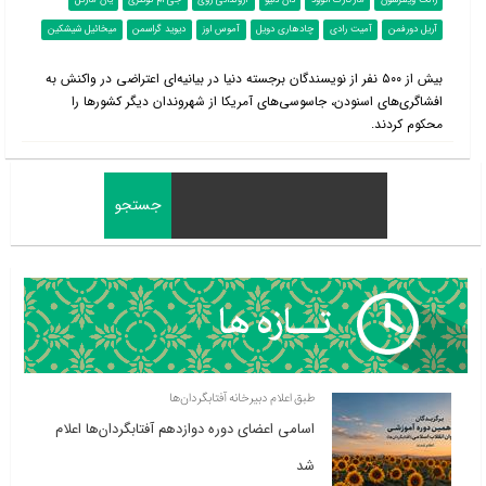
ژانت وینترسون
مارگارت اتوود
دان دلیو
آرونداتی روی
جی ام کوئتزی
یان مارتل
آریل دورفمن
آمیت رادی
چادهاری دویل
آموس اوز
دیوید گراسمن
میخائیل شیشکین
بیش از ۵۰۰ نفر از نویسندگان برجسته دنیا در بیانیه‌ای اعتراضی در واکنش به
افشاگری‌های اسنودن، جاسوسی‌های آمریکا از شهروندان دیگر کشورها را
محکوم کردند.
طبق اعلام دبیرخانه آفتابگردان‌ها
اسامی اعضای دوره دوازدهم آفتابگردان‌ها اعلام
شد