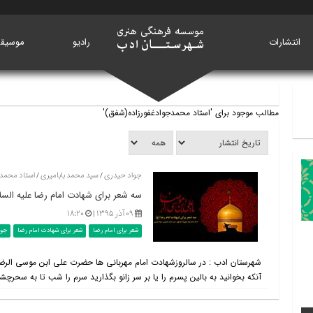
انتشارات
خانه
رادیو
موسیق
مطالب موجود برای 'استاد محمدجوادغفورزاده(شفق)'
جواد حیدری / سید محمد بابامیری / استاد محمد
سه شعر برای شهادت امام رضا علیه السل
۰۹ آذر ۱۳۹۵ |
۱۸:۲۰
شعر برای امام رضا
شعر برای شهادت امام رضا
جوا
شهرستان ادب : در سالروزشهادت امام مهربانی ها حضرت علی ابن موسی الرضا 
آنکه بخوانید به بالین پسرم را یا بر سر زانو بگذارید سرم را شب تا به سحرچش