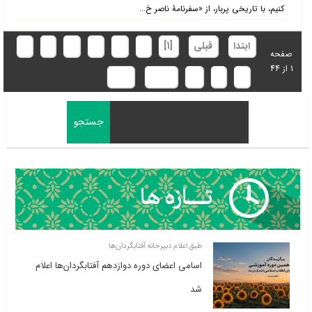
کنیم، با تاریخی پربار، از «سفرنامۀ ناصر خ...
ابتدا
قبلی
[1]
2
3
4
5
6
7
صفحه
1 از 44
8
9
10
بعدی
انتها
طبق اعلام دبیرخانه آفتابگردان‌ها
اسامی اعضای دوره دوازدهم آفتابگردان‌ها اعلام
شد