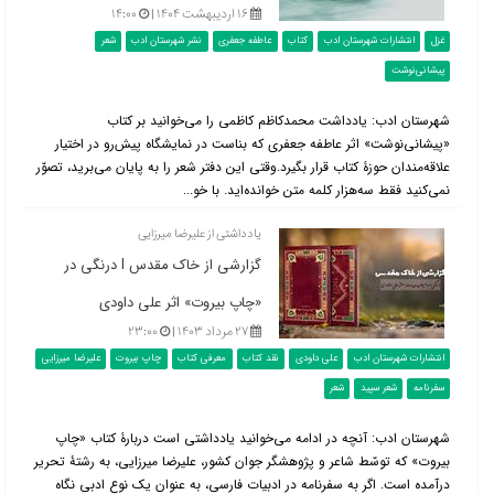
۱۶ اردیبهشت ۱۴۰۴ |
۱۴:۰۰
غزل
انتشارات شهرستان ادب
کتاب
عاطفه جعفری
نشر شهرستان ادب
شعر
پیشانی‌نوشت
شهرستان ادب: یادداشت محمدکاظم کاظمی را می‌خوانید بر کتاب
«پیشانی‌نوشت» اثر عاطفه جعفری که بناست در نمایشگاه پیش‌رو در اختیار
علاقه‌مندان حوزۀ کتاب قرار بگیرد.وقتی این دفتر شعر را به پایان می‌برید، تصوّر
نمی‌کنید فقط سه‌هزار کلمه متن خوانده‌اید. با خو...
یادداشتی از علیرضا میرزایی
گزارشی از خاک مقدس l درنگی در
«چاپ بیروت» اثر علی داودی
۲۷ مرداد ۱۴۰۳ |
۲۳:۰۰
انتشارات شهرستان ادب
علی داودی
نقد کتاب
معرفی کتاب
چاپ بیروت
علیرضا میرزایی
سفرنامه
شعر سپید
شعر
شهرستان ادب: آنچه در ادامه می‌خوانید یادداشتی است دربارۀ کتاب «چاپ
بیروت» که توسّط شاعر و پژوهشگر جوان کشور، علیرضا میرزایی، به رشتۀ تحریر
درآمده است. اگر به سفرنامه در ادبیات فارسی، به عنوان یک نوع ادبی نگاه