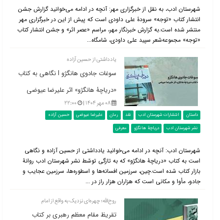
شهرستان ادب، به نقل از خبرگزاری مهر: آنچه در ادامه می‌خوانید گزارش جشن
انتشار کتاب «توجه» سرودۀ علی داودی است که پیش از این در خبرگزاری مهر
منتشر شده است.به گزارش خبرنگار مهر، مراسم «عصر اثر» و جشن انتشار کتاب
«توجه» مجموعه‌شعر سپید علی داودی، شامگاه...
یادداشتی از حسین آزاده
سوغات جادوی هانگژو l نگاهی به کتاب
«دریاچۀ هانگژو» اثر علیرضا عیوضی
۰۸ مهر ۱۴۰۴ |
۲۲:۰۰
داستان
انتشارات شهرستان ادب
نقد
رمان
علیرضا عیوضی
حسین آزاده
نشر شهرستان ادب
دریاچۀ هانگژو
معرفی
شهرستان ادب: آنچه در ادامه می‌خوانید یادداشتی از حسین آزاده و نگاهی
است به کتاب «دریاچۀ هانگژو» که به تازگی توسّط نشر شهرستان ادب روانۀ
بازار کتاب شده است.چین، سرزمین افسانه‌ها و اسطوره‌ها، سرزمین عجایب و
جادو، مأوا و مکانی است که هزاران هزار راز در ...
روح‌الله؛ چهره‌ای نزدیک به واقع از امام
تقریظ مقام معظم رهبری بر کتاب