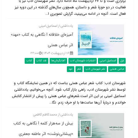
برگزاری است و تا ۲۷ اردیبهشت ماه ادامه دارد. نشر شهرستان ادب نیز با
فعالیت در دو حوزۀ شعر و داستان، همچون سال‌های گذشته در این دوره نیز
فعال است. آنچه در ادامه می‌بینید، گزارش تصویری ا...
یادداشتی از اسماعیل امینی
آمیزه‌ای خلاقانه l نگاهی به کتاب «عهد»
اثر عباس همتی
۱۶ اردیبهشت ۱۴۰۴ |
۲۲:۰۰
غزل
اسماعیل امینی
انتشارات شهرستان ادب
آفتابگردان‌ها
نقد کتاب
کتاب
عباس همتی
نشر شهرستان ادب
شعر
عهد
شهرستان ادب: کتاب شعر عباس همتی بناست که در همین نمایشگاه کتاب و
توسط نشر شهرستان ادب، راهی بازار کتاب شود. آنچه می‌خوانیم، یادداشتی
اسماعیل امینی بر این اثر است.شعرهای عباس همتی را پیش از انتشار کتابش
خواندم و دربارۀ آن‌ها ساعت‌ها با او حرف زدم. نگا...
یادداشتی از محمدکاظم کاظمی
بیش از سه‌هزار کلمه l نگاهی به کتاب
«پیشانی‌نوشت» اثر عاطفه جعفری