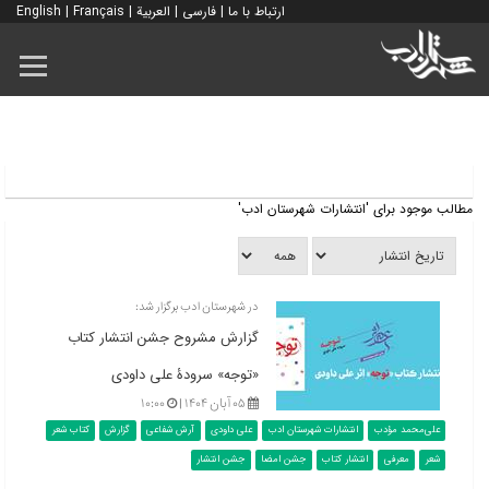
ارتباط با ما
|
فارسی
|
العربية
|
Français
|
English
مطالب موجود برای 'انتشارات شهرستان ادب'
در شهرستان ادب برگزار شد:
گزارش مشروح جشن انتشار کتاب
«توجه» سرودۀ علی داودی
۰۵ آبان ۱۴۰۴ |
۱۰:۰۰
علی‌محمد مؤدب
انتشارات شهرستان ادب
علی داودی
آرش شفاعی
گزارش
کتاب شعر
شعر
معرفی
انتشار کتاب
جشن امضا
جشن انتشار