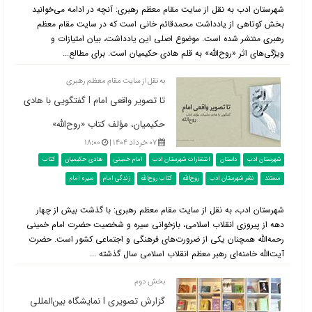
شهرستان ادب به نقل از سایت مقام معظم رهبری: آنچه در ادامه می‌خوانید
بخش کوتاهی از یادداشت محمدقائم خانی است که در سایت مقام معظم
رهبری منتشر شده است. موضوع اصلی این یادداشت، بیان امتیازات و
ویژگی‌های اثر «روح‌الله» به قلم هادی حکیمیان است. برای مطالع...
به نقل از سایت مقام معظم رهبری
تا تصویر واقعی امام l گفتگویی با هادی
حکیمیان، مؤلف کتاب «روح‌الله»
۰۷ خرداد ۱۴۰۴ |
۱۸:۰۰
شهرستان ادب
داستان
انتشارات شهرستان ادب
امام خمینی
هادی حکیمیان
کتاب
مستند
نشر شهرستان ادب
روح‌الله
کتاب روح‌الله
زندگی امام
سیره امام
شهرستان ادب، به نقل از سایت مقام معظم رهبری: با گذشت بیش از چهار
دهه از پیروزی انقلاب اسلامی، بازخوانی سیره و شخصیت حضرت امام خمینی
رحمه‌الله همچنان یکی از ضرورت‌های فرهنگی و اجتماعی کشور است. حضرت
آیت‌الله خامنه‌ای رهبر معظم انقلاب اسلامی سال گذشته ...
بخش دوم
گزارش تصویری l نمایشگاه بین‌المللی