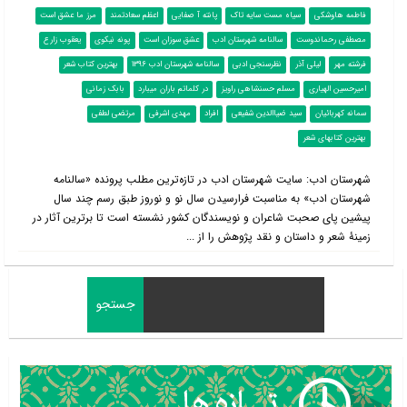
فاطمه هاوشکی
سیاه مست سایه تاک
پانته آ صفایی
اعظم سعادتمند
مرز ما عشق است
مصطفی رحماندوست
سالنامه شهرستان ادب
عشق سوزان است
پونه نیکوی
یعقوب زارع
فرشته مهر
لیلی آذر
نظرسنجی ادبی
سالنامه شهرستان ادب 1396
بهترین کتاب شعر
امیرحسین الهیاری
مسلم حسنشاهی راویز
در کلماتم باران میبارد
بابک زمانی
سمانه کهربائیان
سید ضیاالدین شفیعی
افراد
مهدی اشرفی
مرتضی لطفی
بهترین کتابهای شعر
شهرستان ادب: سایت شهرستان ادب در تازه‌ترین مطلب پرونده «سال‎نامه
شهرستان ادب» به مناسبت فرارسیدن سال نو و نوروز طبق رسم چند سال
پیشین پای صحبت شاعران و نویسندگان کشور نشسته است تا برترین آثار در
زمینۀ شعر و داستان و نقد پژوهش را از ...