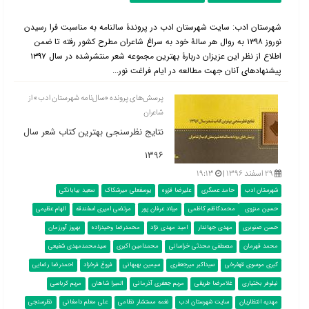
شهرستان ادب: سایت شهرستان ادب در پروندۀ سالنامه به مناسبت فرا رسیدن
نوروز ۱۳۹۸ به روال هر سالۀ خود به سراغ شاعران مطرح کشور رفته تا ضمن
اطلاع از نظر این عزیزان دربارۀ بهترین مجموعه شعر منتشرشده در سال ۱۳۹۷
پیشنهادهای آنان جهت مطالعه در ایام فراغت نور...
پرسش‌های پرونده «سال‌نامه شهرستان ادب» از
شاعران
نتایج نظرسنجی بهترین کتاب شعر سال
۱۳۹۶
۲۹ اسفند ۱۳۹۶ |
۱۹:۱۳
شهرستان ادب
حامد عسگری
علیرضا قزوه
یوسفعلی میرشکاک
سعید بیابانکی
حسین منزوی
محمدکاظم کاظمی
میلاد عرفان پور
مرتضی امیری اسفندقه
الهام عظیمی
حسن صنوبری
مهدی جهاندار
امید مهدی نژاد
محمدرضا وحیدزاده
بهروز آورزمان
محمد قهرمان
مصطفی محدثی خراسانی
محمدامین اکبری
سیدمحمدمهدی شفیعی
کبری موسوی قهفرخی
سیداکبر میرجعفری
سیمین بهبهانی
فروغ فرخزاد
احمدرضا رضایی
نیلوفر بختیاری
غلامرضا طریقی
مریم جعفری آذرمانی
المیرا شاهان
مریم کرباسی
مهدیه انتظاریان
سایت شهرستان ادب
نغمه مستشار نظامی
علی معلم دامغانی
نظرسنجی