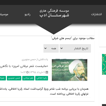
انتشارات
خانه
رادیو
موسیق
مطالب موجود برای 'تبسم های شرقی'
یادداشتی از حسن صنوبری
«مانیفست شعر عرفانی امروز» با نگاهی ب
۱۱ خرداد ۱۳۹۵ |
۱۰:۱۲
زکریا اخلاقی
شعر عرفانی
حسن صنوبری
نصرالل
غزل‎های زکریا اخلاقی پرداخته است.