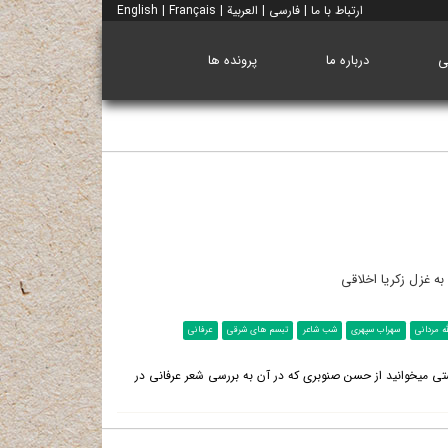
ارتباط با ما
|
فارسی
|
العربية
|
Français
|
English
ی
درباره ما
پرونده ها
ه غزل زکریا اخلاقی
ه مردانی
سهراب سپهری
شب شاعر
تبسم های شرقی
عرفانی
همزمان با برپایی برنامه شب شاعر ویژۀ گرامی‎داشت استاد زکریا اخلاقی، یادداشتی می‎خوانید از حسن صنوبری که در آن به بررسی شعر عرفانی در