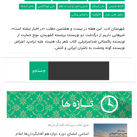
کامله شمسی
جان لیسگو
دامپتی عصر ترامپ به نظم
دارن اوشاگنِسی
شاعر آینه‌ها
مشق معنی بیدل
اکتوالیته
پابلیشرز ویکلی
شهرستان ادب: این هفته در بیست و هشتمین مطلب «در اخبار نبشته است»،
خبرهایی داریم از درگذشت دو نویسنده برجسته کشورمان، موج حمایت از
نویسنده پاکستانی ضداسراییلی، کتاب شعر یک هنرمند علیه ترامپ، اعتراض
نویسنده گونه وحشت به ناشران ایرانی و انتش...
طبق اعلام دبیرخانه آفتابگردان‌ها
اسامی اعضای دوره دوازدهم آفتابگردان‌ها اعلام