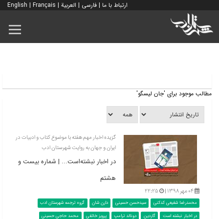
ارتباط با ما
|
فارسی
|
العربية
|
Français
|
English
مطالب موجود برای 'جان لیسگو'
گزیده اخبار مهم هفته با موضوع کتاب و ادبیات در
ایران و جهان به روایت شهرستان ادب
در اخبار نبشته‌است... | شماره بیست و
هشتم
۰۴ مهر ۱۳۹۸ |
۲۲:۲۵
محمدرضا شفیعی کدکنی
سیدحسن حسینی
دارن شان
گروه ترجمه شهرستان ادب
در اخبار نبشته است
گاردین
دونالد ترامپ
پرویز خائفی
محمد حاجی حسینی