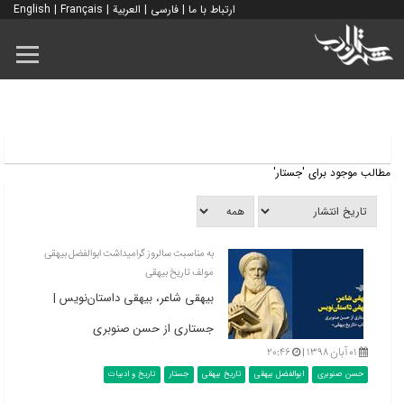
ارتباط با ما
|
فارسی
|
العربية
|
Français
|
English
مطالب موجود برای 'جستار'
به مناسبت سالروز گرامیداشت ابوالفضل بیهقی
مولف تاریخ بیهقی
بیهقی شاعر، بیهقی داستان‌نویس |
جستاری از حسن صنوبری
۰۱ آبان ۱۳۹۸ |
۲۰:۴۶
حسن صنوبری
ابوالفضل بیهقی
تاریخ بیهقی
جستار
تاریخ و ادبیات