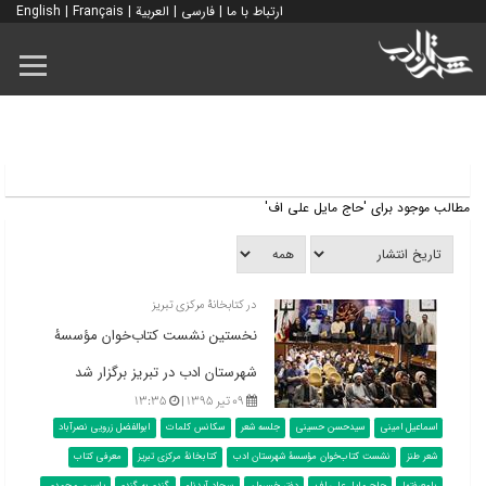
ارتباط با ما
|
فارسی
|
العربية
|
Français
|
English
مطالب موجود برای 'حاج مایل علی اف'
در کتابخانۀ مرکزی تبریز
نخستین نشست کتاب‌خوان مؤسسۀ
شهرستان ادب در تبریز برگزار شد
۰۹ تیر ۱۳۹۵ |
۱۳:۳۵
اسماعیل امینی
سیدحسن حسینی
جلسه شعر
سکانس کلمات
ابوالفضل زرویی نصرآباد
شعر طنز
نشست کتاب‌خوان مؤسسۀ شهرستان ادب
کتابخانۀ مرکزی تبریز
معرفی کتاب