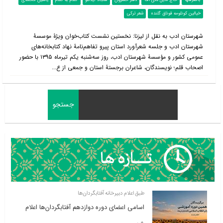
بامعرفتها
حاج مایل علی اف
دفتر خسروان
سجاد آیدنلو
گندم به گندم
یاسین محمدی
خیالین کونلومه قوناق گلنده
شعر ترکی
شهرستان ادب به نقل از لیزنا: نخستین نشست کتاب‌خوان ویژۀ موسسۀ
شهرستان ادب و جلسه شعرآورد استان پیرو تفاهم‌نامۀ نهاد کتابخانه‌های
عمومی کشور و مؤسسۀ شهرستان ادب، روز سه‌شنبه یکم تیرماه ۱۳۹۵ با حضور
اصحاب قلم؛ نویسندگان، شاعران برجستۀ استان و جمعی از ع...
طبق اعلام دبیرخانه آفتابگردان‌ها
اسامی اعضای دوره دوازدهم آفتابگردان‌ها اعلام