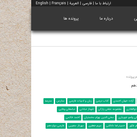
ارتباط با ما
|
فارسی
|
العربية
|
Français
|
English
ی
درباره ما
پرونده ها
 پرونده
دهم
آزاده جهان احمدی
کتاب درسی
زبان و ادبیات فارسی
مدارس
مدرسه
والفقاری
معصومه نجفی پازکی
شهناز عبادتی
عباسعلی وفایی
لی واسو جویباری
محی الدین بهرام محمدیان
احمد خاتمی
ر فکور
حمیدرضا داداشی
مریم جعفری
مهرناز مصیبی
فارسی دوازدهم