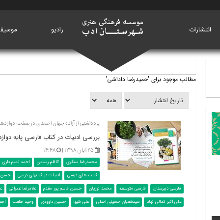
انتشارات
خانه
رادیو
موسیق
مطالب موجود برای 'حمیدرضا داداشی'
یادداشتی از آزاده جهان احمدی در صفحه دوازدهم
بررسی ادبیات در کتاب فارسی پایه دواز
۲۵ آبان ۱۳۹۸ |
۱۴:۴۸
محمدرضا سنگری
کاظم رستمی
احمد تمیم داری
کتاب های درسی
ادبیات در کتابهای درسی
حسن ذ
فارسی دبیرستان
فارسی متوسطه
محمد نوریان
حسین قاسم پور مقدم
غلامرضا عمرانی
ع
علی اکبر کمالی نهاد
سیدشعبان حسینی اصلی
علی شیوا
حسین داوودی
وحید طلعت
اصغ