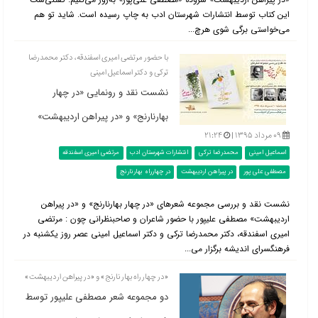
این کتاب توسط انتشارات شهرستان ادب به چاپ رسیده است. شاید تو هم
می‌خواستی برگی شوی هرچ...
با حضور مرتضی امیری اسفندقه، دکتر محمدرضا
ترکی و دکتر اسماعیل امینی
نشست نقد و رونمایی «در چهار
بهارنارنج» و «در پیراهن اردیبهشت»
۰۹ مرداد ۱۳۹۵ |
۲۱:۲۴
اسماعیل امینی
محمدرضا ترکی
انتشارات شهرستان ادب
مرتضی امیری اسفندقه
مصطفی علی پور
در پیراهن اردیبهشت
در چهارراه بهارنارنج
نشست نقد و بررسی مجموعه شعرهای «در چهار بهارنارنج» و «در پیراهن
اردیبهشت» مصطفی علیپور با حضور شاعران و صاحبنظرانی چون : مرتضی
امیری اسفندقه، دکتر محمدرضا ترکی و دکتر اسماعیل امینی عصر روز یکشنبه در
فرهنگسرای اندیشه برگزار می...
«در چهار راه بهار نارنج» و «در پیراهن اردیبهشت»
دو مجموعه شعر مصطفی علی‎پور توسط