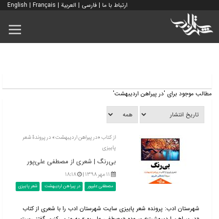
ارتباط با ما
|
فارسی
|
العربية
|
Français
|
English
مطالب موجود برای 'در پیراهن اردیبهشت'
از کتاب «در پیراهن اردیبهشت» در پروندۀ شعر
پاییزی
بی‌رنگ | شعری از مصطفی علی‌پور
۱۱ مهر ۱۳۹۸ |
۱۸:۱۸
مصطفی علیپور
در پیراهن اردیبهشت
شعر پاییزی
شهرستان ادب: پرونده شعر پاییزی سایت شهرستان ادب را با شعری از کتاب
«در پیراهن اردیبهشت» سروده «مصطفی علی‌پور» به‌روز می‌کنیم. گفتنی‌ست