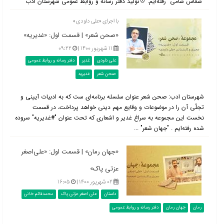
"شمّاس شامی" رفته‌ایم. 💠تولید دفتر رسانه و روابط عمومی شهرستان ادب
با اجرای «علی داودی»
«صحن شعر» | قسمت اول: «غدیریه»
۱۱ شهریور ۱۴۰۰ |
۰۹:۲۲
علی داودی
غدیر
دفتر رسانه و روابط عمومی
صحن شعر
غدیریه
شهرستان ادب: صحن شعر عنوان سلسله برنامه‌ای ست كه به ادبيات آيينى و
تجلّی آن را در موضوعات و وقایع مهم دینی خواهد پرداخت، در قسمت
نخست این مجموعه به سراغ غدیر و اشعاری که تحت عنوان "#غدیریه" سروده
شده رفته‌ایم . "جهان شعر" ...
«جهان رمان» | قسمت اول: «علی‌اصغر
عزتی پاک»
۰۲ شهریور ۱۴۰۰ |
۱۶:۰۵
داستان
علی اصغر عزتی پاک
محمدقائم خانی
رمان
جهان رمان
دفتر رسانه و روابط عمومی