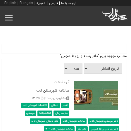
ارتباط با ما
|
فارسی
|
العربية
|
Français
|
English
مطالب موجود برای 'دفتر رسانه و روابط عمومی'
آنچه گذشت..
سالنامه شهرستان ادب
۱۰ فروردین ۱۴۰۱ |
۱۳:۲۵
اشعار
داستان
انتشارات شهرستان ادب
مدرسه رمان
آفتابگردانها
موسیقی
دفتر موسیقی شهرستان ادب
سالنامه شهرستان ادب
دفتر داستان شهرستان ادب
دفتر رسانه و روابط عمومی
دفتر شعر
سالنامه شهرستان ادب 1400