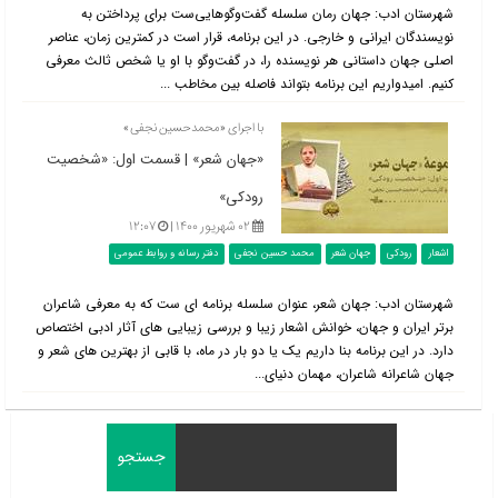
شهرستان ادب: جهان رمان سلسله گفت‌وگوهایی‌ست برای پرداختن به
نویسندگان ایرانی و خارجی. در این برنامه، قرار است در کمترین زمان، عناصر
اصلی جهان داستانی هر نویسنده را، در گفت‌وگو با او یا شخص ثالث معرفی
کنیم. امیدواریم این برنامه بتواند فاصله بین مخاطب ...
با اجرای «محمدحسین نجفی»
«جهان شعر» | قسمت اول: «شخصیت
رودکی»
۰۲ شهریور ۱۴۰۰ |
۱۲:۰۷
اشعار
رودکی
جهان شعر
محمد حسین نجفی
دفتر رسانه و روابط عمومی
شهرستان ادب: جهان شعر، عنوان سلسله برنامه ای ست که به معرفی شاعران
برتر ایران و جهان، خوانش اشعار زیبا و بررسی زیبایی های آثار ادبی اختصاص
دارد. در این برنامه بنا داریم یک یا دو بار در ماه، با قابی از بهترین های شعر و
جهان شاعرانه شاعران، مهمان دنیای...