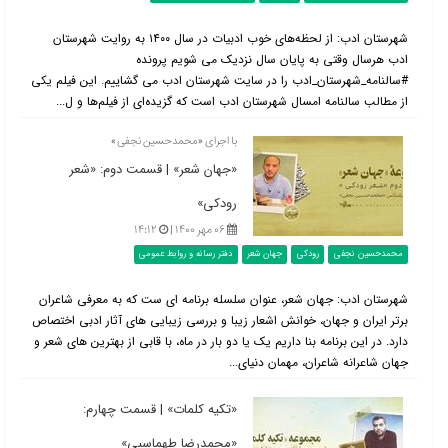
شهرستان ادب: از لحظه‌های خوب ادبیات در سال ۱۴۰۰ به روایت شهرستان
ادب هرسال وقتی به پایان سال نزدیک می شویم پرونده
#سالنامه_شهرستان_ادب را در سایت شهرستان ادب می گشاییم. این فیلم یکی
از مطالب سالنامه امسال شهرستان ادب است که گزیده‌ای از فیلم‌ها و ل...
با اجرای «محمدحسین نجفی»
«جهان شعر» | قسمت دوم: «شعر
رودکی»
۰۶ مهر ۱۴۰۰ |
۱۴:۱۲
محمدحسین نجفی
رودکی
جهان شعر
دفتر رسانه و روابط عمومی
شهرستان ادب: جهان شعر، عنوان سلسله برنامه ای ست که به معرفی شاعران
برتر ایران و جهان، خوانش اشعار زیبا و بررسی زیبایی های آثار ادبی اختصاص
دارد. در این برنامه بنا داریم یک یا دو بار در ماه، با قابی از بهترین های شعر و
جهان شاعرانه شاعران، مهمان دنیای...
«تکیه کلمات» | قسمت چهارم:
«محمدرضا طهماسبی»