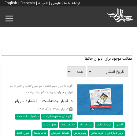
ارتباط با ما
|
فارسی
|
العربية
|
Français
|
English
مطالب موجود برای 'دیوان حافظ'
گزیده اخبار مهم هفته با موضوع کتاب و ادبیات در
ایران و جهان به روایت شهرستان ادب
در اخبار نبشته‌است... | شماره سی‌ام
۱۷ آبان ۱۳۹۸ |
۱۸:۵۰
گروه ترجمه شهرستان ادب
در اخبار نبشته است
گاردین
نیویورک تایمز
پیتر هاندکه
مظاهر مصفا
نوبل ادبیات
ترس دروازه‌بان از ضربه پنالتی
ویم وندرس
نصرالله کسرائیان
کتاب ویستا
دیوان حافظ