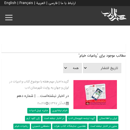
ارتباط با ما
|
فارسی
|
العربية
|
Français
|
English
مطالب موجود برای 'رباعیات خیام'
گزیده اخبار مهم هفته با موضوع کتاب و ادبیات در
ایران و جهان به روایت شهرستان ادب
در اخبار نبشته‌است... | شماره دهم
۰۸ آذر ۱۳۹۷ |
۲۰:۲۷
خیام نیشابوری
جایزه نوبل ادبیات
ایران و افغانستان
گروه ترجمه شهرستان ادب
در اخبار نبشته است
ژان کلود آرنو
ستون در اخبار نبشته است
هفتمین نمایشگاه کتاب هرات
مصطفی حسینی
رباعیات خیام