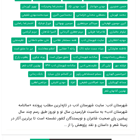
حسن صنوبری
مهدی جهاندار
امید مهدی نژاد
محمدرضا وحیدزاده
بهروز آورزمان
محمد قهرمان
مصطفی محدثی خراسانی
محمدامین اکبری
سیدمحمدمهدی شفیعی
کبری موسوی قهفرخی
سیداکبر میرجعفری
سیمین بهبهانی
فروغ فرخزاد
احمدرضا رضایی
نیلوفر بختیاری
غلامرضا طریقی
مریم جعفری آذرمانی
المیرا شاهان
مریم کرباسی
مهدیه انتظاریان
سایت شهرستان ادب
نغمه مستشار نظامی
علی معلم دامغانی
نظرسنجی
فاطمه هاوشکی
سیاه مست سایه تاک
پانته آ صفایی
اعظم سعادتمند
مرز ما عشق است
مصطفی رحماندوست
سالنامه شهرستان ادب
عشق سوزان است
پونه نیکوی
یعقوب زارع
فرشته مهر
لیلی آذر
نظرسنجی ادبی
سالنامه شهرستان ادب 1396
بهترین کتاب شعر
امیرحسین الهیاری
مسلم حسنشاهی راویز
در کلماتم باران میبارد
بابک زمانی
سمانه کهربائیان
سید ضیاالدین شفیعی
افراد
مهدی اشرفی
مرتضی لطفی
بهترین کتابهای شعر
شهرستان ادب: سایت شهرستان ادب در تازه‌ترین مطلب پرونده «سال‎نامه
شهرستان ادب» به مناسبت فرارسیدن سال نو و نوروز طبق رسم چند سال
پیشین پای صحبت شاعران و نویسندگان کشور نشسته است تا برترین آثار در
زمینۀ شعر و داستان و نقد پژوهش را از ...