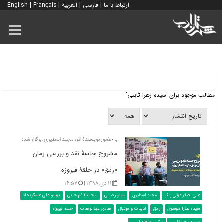
ارتباط با ما
|
فارسی
|
العربية
|
Français
|
English
مطالب موجود برای 'سیده زهرا ثابتی'
با حضور نویسندۀ‌ اثر، مجید اسطیری، برگزار شد:
مشروح جلسۀ نقد و بررسی رمان
«رمق» در حلقۀ فیروزه
۱۱ دی ۱۳۹۸ |
۱۴:۵۷
علی اصغر عزتی پاک
مجید اسطیری
مینو رضایی
محمدقائم خانی
پرستو علی عسگرنجاد
سیده عذرا موسوی
رمق
ادبیات و فوتبال
هادی عبدالوهاب
حلقه فیروزه