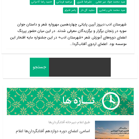
سید محمد جواد میر صفی
علیرضا قنبری
مرضیه فرمانی
حمید رضا کامرانی
سید محمد علی رضایی
مجید گل دار
یاسر قنبرلو
شهرستان ادب:دیروز آیین پایانی چهاردهمین مهرواره شعر و داستان جوان
سوره در زنجان برگزار و برگزیدگان معرفی شدند. در این میان حضور پررنگ
اعضای دوره‌های آموزش شعر «شهرستان ادب» در این جشنواره مایه افتخار این
موسسه بود. اعضای اردوی آفتاب‌گردا...
طبق اعلام دبیرخانه آفتابگردان‌ها
اسامی اعضای دوره دوازدهم آفتابگردان‌ها اعلام