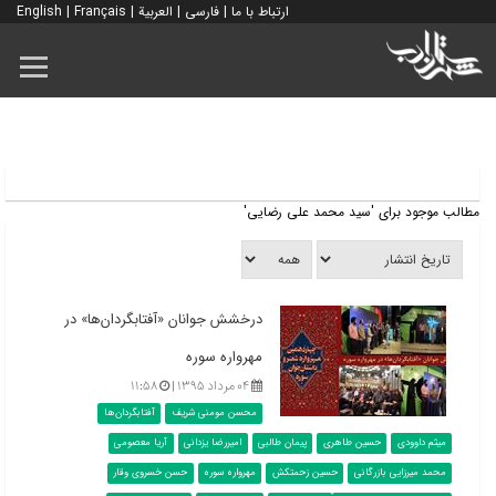
ارتباط با ما
|
فارسی
|
العربية
|
Français
|
English
مطالب موجود برای 'سید محمد علی رضایی'
درخشش جوانان «آفتابگردان‌ها» در
مهرواره سوره
۰۴ مرداد ۱۳۹۵ |
۱۱:۵۸
محسن مومنی شریف
آفتابگردان‌ها
میثم داوودی
حسین طاهری
پیمان طالبی
امیررضا یزدانی
آریا معصومی
محمد میرزایی بازرگانی
حسین زحمتکش
مهرواره سوره
حسن خسروی وقار