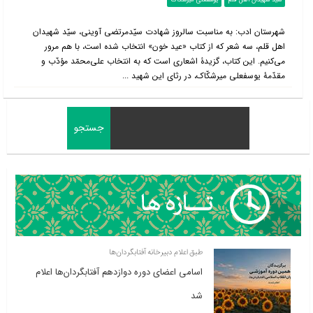
سید شهیدان اهل قلم
یوسفعلی میرشکّاک
شهرستان ادب: به مناسبت سالروز شهادت سیّدمرتضی آوینی، سیّد شهیدان
اهل قلم، سه شعر که از کتاب «عید خون» انتخاب شده است، با هم مرور
می‌کنیم. این کتاب، گزیدۀ اشعاری است که به انتخاب علی‌محمّد مؤدّب و
مقدّمۀ یوسفعلی میرشکّاک، در رثای این شهید ...
طبق اعلام دبیرخانه آفتابگردان‌ها
اسامی اعضای دوره دوازدهم آفتابگردان‌ها اعلام
شد