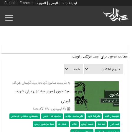
ارتباط با ما
|
فارسی
|
العربية
|
Français
|
English
مطالب موجود برای 'سید مرتضی آوینی'
به مناسبت سالروز شهادت سید شهیدان اهل قلم
عید خون | مرور سه غزل برای شهید
آوینی
۲۰ فروردین ۱۴۰۱ |
۱۸:۰۰
شهرستان ادب
علیرضا قزوه
علی‌محمد مؤدب
محمدرضا آقاسی
مصطفی محدثی خراسانی
عید خون
شهادت
شهید آوینی
کتاب
انتشارات
سید مرتضی آوینی